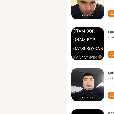
До
Sar
29 
До
Sar
23 
До
SA