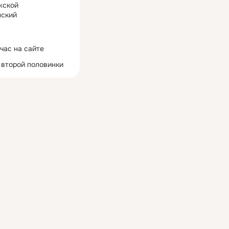
жской
ский
час на сайте
 второй половинки