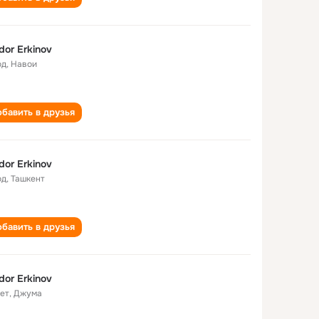
dor Erkinov
од
,
Навои
бавить в друзья
dor Erkinov
од
,
Ташкент
бавить в друзья
dor Erkinov
лет
,
Джума