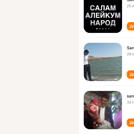
25 
До
Sar
29 
До
sar
33 
До