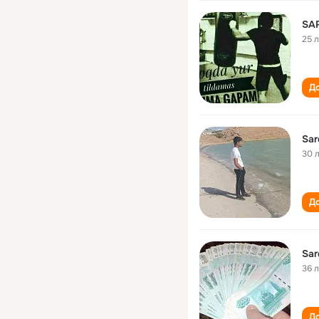
SA
25 
До
Sar
30 
До
Sar
36 
До