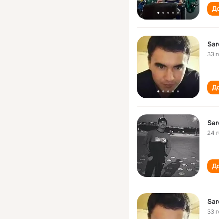
До
Sar
33 
До
Sar
24 
До
Sar
33 