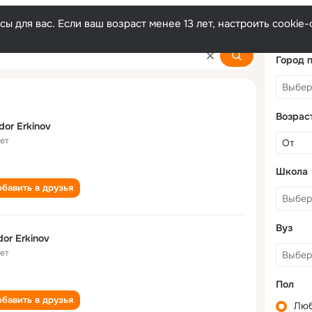
ы для вас. Если ваш возраст менее 13 лет, настроить cooki
Город 
Возрас
dor Erkinov
лет
Школа
бавить в друзья
Вуз
dor Erkinov
лет
Пол
бавить в друзья
Лю