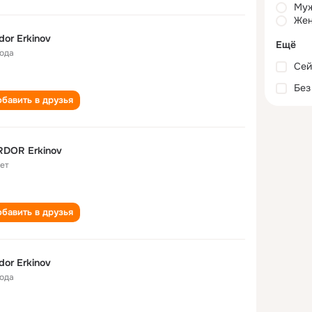
Му
Жен
dor Erkinov
Ещё
года
Сей
Без
бавить в друзья
RDOR Erkinov
лет
бавить в друзья
dor Erkinov
года