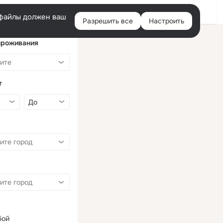
Войти
e-файлы должен ваш
Разрешить все
Настроить
Правая
колонка
проживания
т
бой