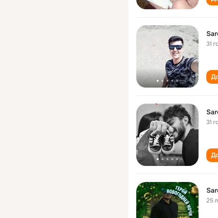
Sar
31 г
До
Sar
31 г
До
Sar
25 