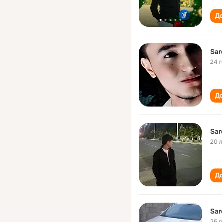
До
Sar
24 
До
Sar
20 
До
Sar
26 