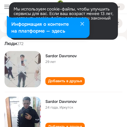
Войти
Мы используем cookie-файлы, чтобы улучшить
сервисы для вас. Если ваш возраст менее 13 лет,
настроить cookie-файлы должен ваш законный
sardor davronov
Поиск
представитель.
Больше информации
Информация о контенте
по
людям
Разрешить все
Настроить
на платформе — здесь
Люди
272
Sardor Davronov
29 лет
Добавить в друзья
Sardor Davronov
24 года
,
Иркутск
Добавить в друзья