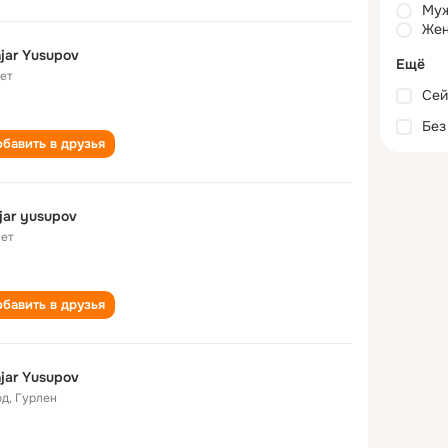
Му
Жен
jar Yusupov
Ещё
лет
Сей
Без
бавить в друзья
jar yusupov
лет
бавить в друзья
jar Yusupov
од
,
Гурлен