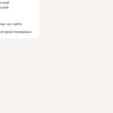
жской
ский
час на сайте
 второй половинки