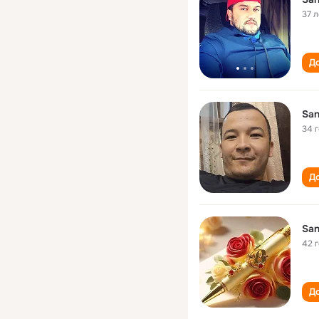
37 л
До
San
34 
До
San
42 
До