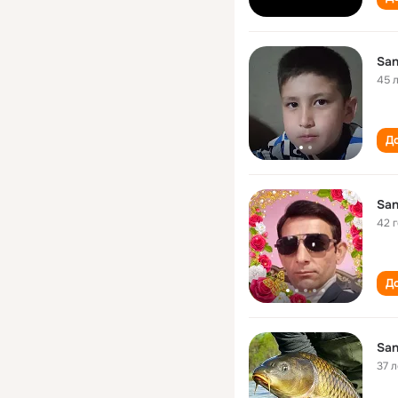
San
45 
До
San
42 
До
San
37 л