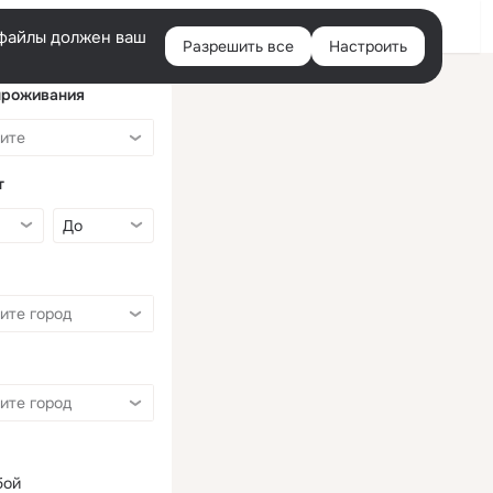
Войти
e-файлы должен ваш
Разрешить все
Настроить
Правая
колонка
проживания
т
бой