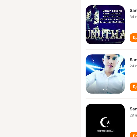
San
34 
До
San
24 
До
San
29 
До