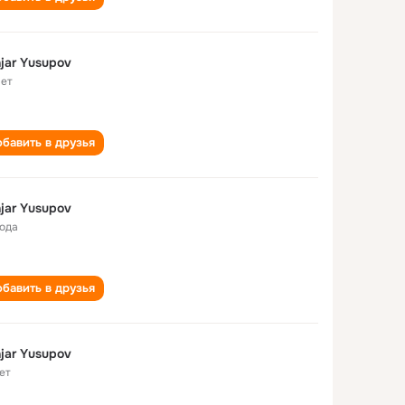
jar Yusupov
лет
бавить в друзья
jar Yusupov
года
бавить в друзья
jar Yusupov
ет