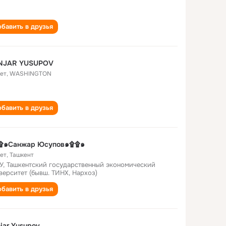
бавить в друзья
NJAR YUSUPOV
лет
,
WASHINGTON
бавить в друзья
۩๑Санжар Юсупов๑۩۩๑
лет
,
Ташкент
У, Ташкентский государственный экономический
верситет (бывш. ТИНХ, Нархоз)
бавить в друзья
jar Yusupov