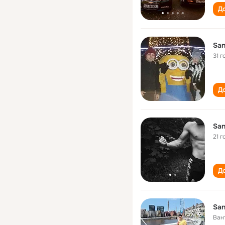
До
San
31 г
До
San
21 г
До
San
Ван