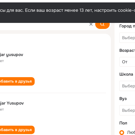
ы для вас. Если ваш возраст менее 13 лет, настроить cooki
v
Город 
Возрас
jar yusupov
лет
Школа
бавить в друзья
Вуз
jar Yusupov
лет
Пол
бавить в друзья
Лю