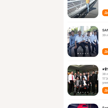
До
SA
39 
До
๑۩
38 
ТГЭ
уни
До
San