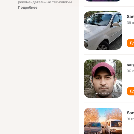
рекомендательные технологии
Подробнее
San
39 
До
san
30 
До
San
31 г