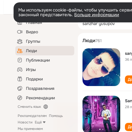
Мы используем cookie-файлы, чтобы улучшить сервис
законный представитель.
Больше информации
Левая
Поиск
Главная
sanzhar yusupo
колонка
по
людям
Видео
Люди
761
Группы
Люди
san
36 
Публикации
Игры
Подарки
До
Поздравления
Рекомендации
San
Сменить язык
28 
Рекламодателям
Помощь
Новости
Ещё
До
Мы применяем