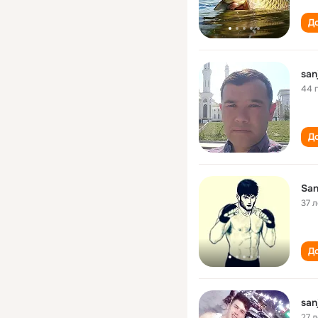
До
san
44 
До
San
37 л
До
san
27 л