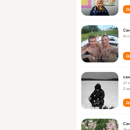
До
Сан
41 г
До
сан
27 л
2 ш
До
Сан
26 