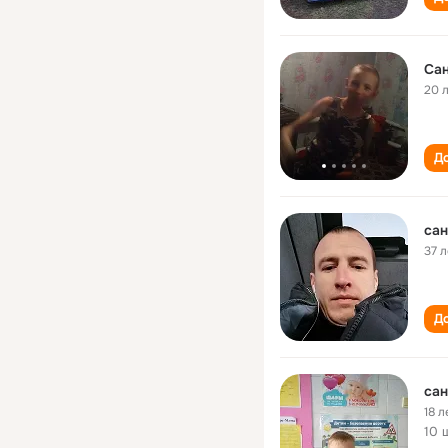
Сан
20 
До
сан
37 л
До
сан
18 л
10 