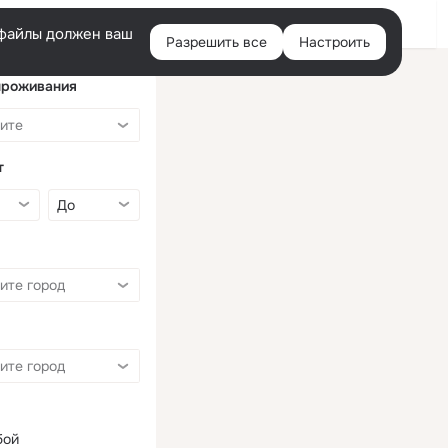
Войти
e-файлы должен ваш
Разрешить все
Настроить
Правая
колонка
проживания
т
бой