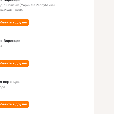
од
,
п.Оршанка(Марий Эл Республика)
анская школа
бавить в друзья
я Воронцов
ет
бавить в друзья
я воронцов
года
бавить в друзья