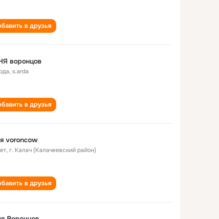
бавить в друзья
НЯ воронцов
года
,
s.arda
бавить в друзья
я voroncow
лет
,
г. Калач (Калачеевский район)
бавить в друзья
я Воронцов