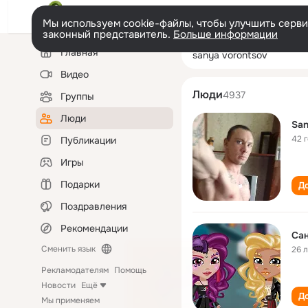
Мы используем cookie-файлы, чтобы улучшить сервис
законный представитель.
Больше информации
Левая
Поиск
Главная
sanya vorontso
колонка
по
людям
Видео
Люди
4937
Группы
Люди
San
42 
Публикации
Игры
Подарки
До
Поздравления
Рекомендации
Сан
Сменить язык
26 
Рекламодателям
Помощь
Новости
Ещё
До
Мы применяем