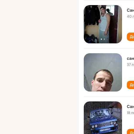
Сан
40 
До
сан
37 л
До
Сан
18 л
До