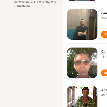
рекомендательные технологии
Подробнее
сан
36 
До
Сан
14 л
До
Ал
45 