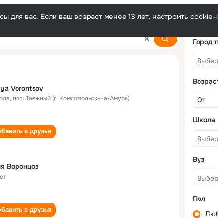
ы для вас. Если ваш возраст менее 13 лет, настроить cooki
v
Город 
Возрас
ya Vorontsov
года
,
пос. Таежный (г. Комсомольск-на-Амуре)
Школа
бавить в друзья
Вуз
я Воронцов
лет
Пол
бавить в друзья
Лю