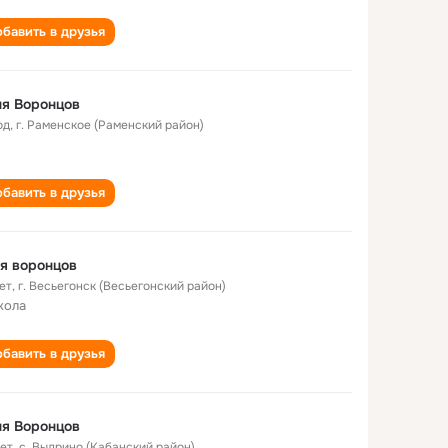
бавить в друзья
я Воронцов
од
,
г. Раменское (Раменский район)
бавить в друзья
я воронцов
ет
,
г. Весьегонск (Весьегонский район)
кола
бавить в друзья
я Воронцов
лет
,
с. Выдрино (Кабанский район)