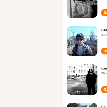
До
СА
33 
До
сан
36 
До
Сан