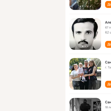
До
Ал
67 л
62 
До
Сан
г. 
До
Сан
18 л