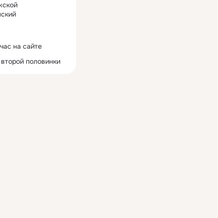
жской
ский
час на сайте
 второй половинки