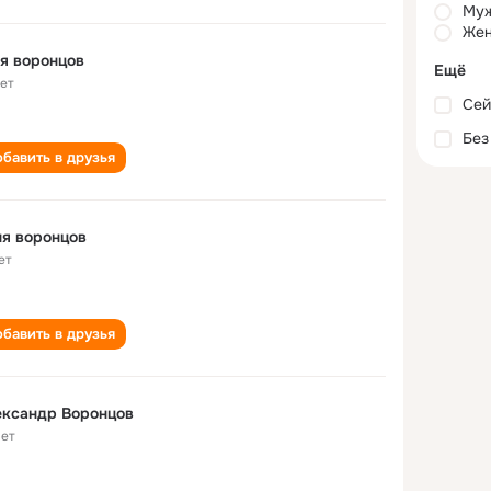
Му
Жен
я воронцов
Ещё
лет
Сей
Без
бавить в друзья
я воронцов
ет
бавить в друзья
ександр Воронцов
лет