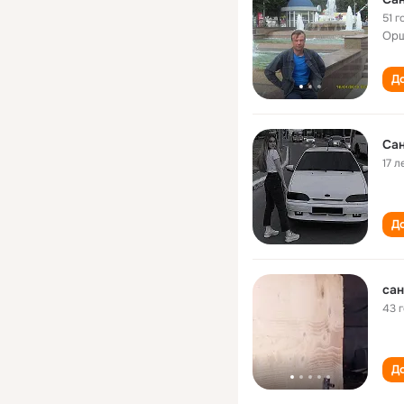
51 г
Орш
До
Сан
17 л
До
сан
43 
До