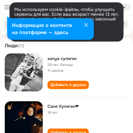
Войти
Мы используем cookie-файлы, чтобы улучшить
сервисы для вас. Если ваш возраст менее 13 лет,
настроить cookie-файлы должен ваш законный
sanya khuligan
Поиск
представитель.
Больше информации
Информация о контенте
по
людям
Разрешить все
Настроить
на платформе — здесь
Люди
213
sanya хулиган
26 лет
,
Бельцы
11 школа
Добавить в друзья
Саня Хулиган❤
19 лет
Добавить в друзья