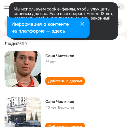
Войти
Мы используем cookie-файлы, чтобы улучшить
сервисы для вас. Если ваш возраст менее 13 лет,
настроить cookie-файлы должен ваш законный
sanya chistyakov
Поиск
представитель.
Больше информации
Информация о контенте
по
людям
Разрешить все
Настроить
на платформе — здесь
Люди
2699
Саня Чистяков
56 лет
Добавить в друзья
Саня Чистяков
40 лет
,
Берислав
Добавить в друзья