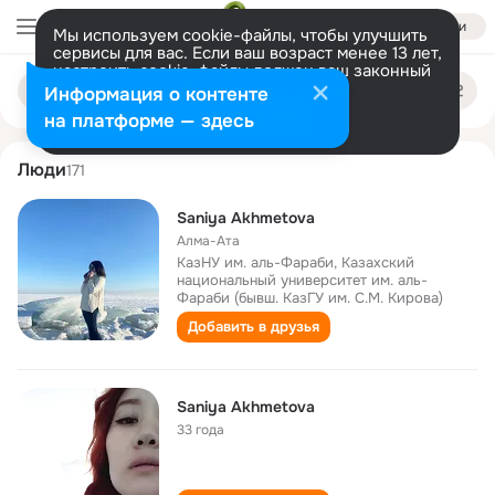
Войти
Мы используем cookie-файлы, чтобы улучшить
сервисы для вас. Если ваш возраст менее 13 лет,
настроить cookie-файлы должен ваш законный
saniya akhmetova
Поиск
представитель.
Больше информации
Информация о контенте
по
людям
Разрешить все
Настроить
на платформе — здесь
Люди
171
Saniya Akhmetova
Алма-Ата
КазНУ им. аль-Фараби, Казахский
национальный университет им. аль-
Фараби (бывш. КазГУ им. С.М. Кирова)
Добавить в друзья
Saniya Akhmetova
33 года