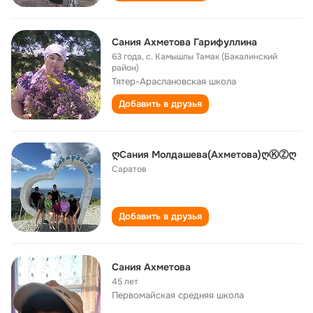
Сания Ахметова Гарифуллина
63 года
,
с. Камышлы Тамак (Бакалинский
район)
Тятер-Араслановская школа
Добавить в друзья
ღСания Молдашева(Ахметова)ღⓀⓏღ
Саратов
Добавить в друзья
Сания Ахметова
45 лет
Первомайская cредняя школа