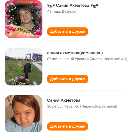
♥ஐ♥ Сания Ахметова ♥ஐ♥
43 года
,
Бузулук
Добавить в друзья
сания ахметова(усманова )
67 лет
,
г. Новый Уренгой (Ямало-Ненецкий АО)
Добавить в друзья
Сания Ахметова
36 лет
,
с. Перелюб (Перелюбский район)
Добавить в друзья