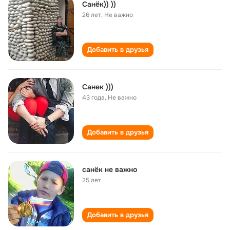
Санёк)) ))
26 лет
,
Не важно
Добавить в друзья
Санек )))
43 года
,
Не важно
Добавить в друзья
санёк не важно
25 лет
Добавить в друзья