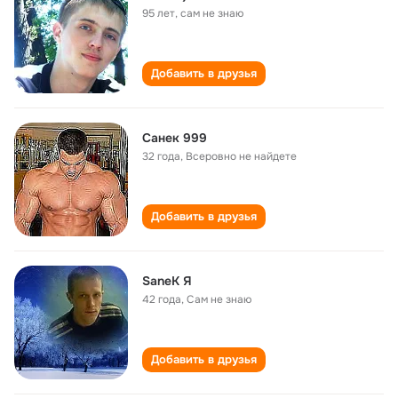
95 лет
,
сам не знаю
Добавить в друзья
Санек 999
32 года
,
Всеровно не найдете
Добавить в друзья
SaneK Я
42 года
,
Сам не знаю
Добавить в друзья