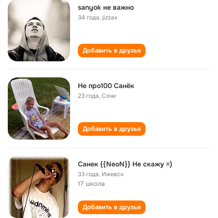
sanyok не важно
34 года
,
jizzax
Добавить в друзья
Не про100 Санёк
23 года
,
Сочи
Добавить в друзья
Санек {{NeoN}} Не скажу =)
33 года
,
Ижевск
17 школа
Добавить в друзья