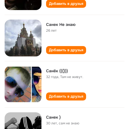
Добавить в друзья
Санек Не знаю
26 лет
Добавить в друзья
Санёк ((()))
32 года
,
Там не живут.
Добавить в друзья
Санек )
30 лет
,
сам не знаю