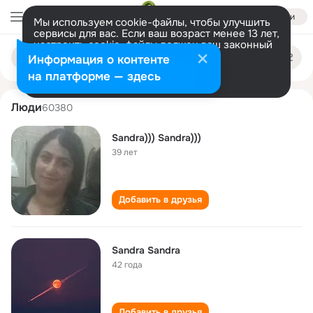
Войти
Мы используем cookie-файлы, чтобы улучшить
сервисы для вас. Если ваш возраст менее 13 лет,
настроить cookie-файлы должен ваш законный
sandra sandra
Поиск
представитель.
Больше информации
Информация о контенте
по
людям
Разрешить все
Настроить
на платформе — здесь
Люди
60380
Sandra))) Sandra)))
39 лет
Добавить в друзья
Sandra Sandra
42 года
Добавить в друзья