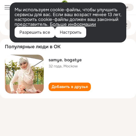
Войти
Мы используем cookie-файлы, чтобы улучшить
сервисы для вас. Если ваш возраст менее 13 лет,
настроить cookie-файлы должен ваш законный
samye bogatye
Поиск
представитель.
Больше информации
по
людям
Разрешить все
Настроить
Популярные люди в ОК
samye. bogatye
32 года
,
Mockow
Добавить в друзья