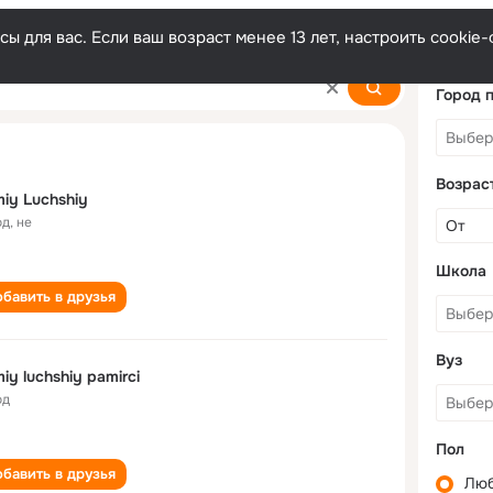
ы для вас. Если ваш возраст менее 13 лет, настроить cooki
Город 
Возрас
iy Luchshiy
од
,
не
Школа
бавить в друзья
Вуз
iy luchshiy pamirci
од
Пол
бавить в друзья
Лю