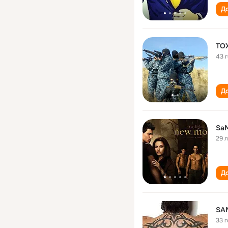
До
TOX
43 
До
SaM
29 
До
SAM
33 