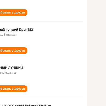
бавить в друзья
ий лучщий Друг В13
од
,
Бадахшан
бавить в друзья
МЬIЙ ЛУЧШИЙ
лет
,
Украина
бавить в друзья
оЧурКА СаМиЫ ЛуЧшиЙ МаМы♥