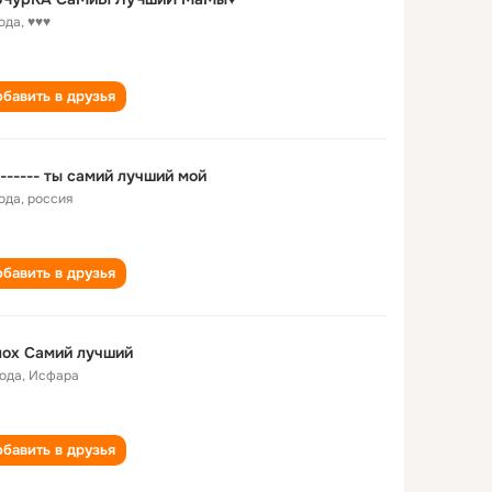
года
,
♥♥♥
бавить в друзья
------- ты самий лучший мой
года
,
россия
бавить в друзья
лох Самий лучший
года
,
Исфара
бавить в друзья