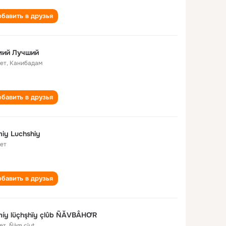
бавить в друзья
мий Лучший
лет
,
Канибадам
бавить в друзья
iy Luchshiy
лет
бавить в друзья
íy lüçhşhïy çlûb ÑĂVBÂHƠR
ет
,
Ñàm çïyt