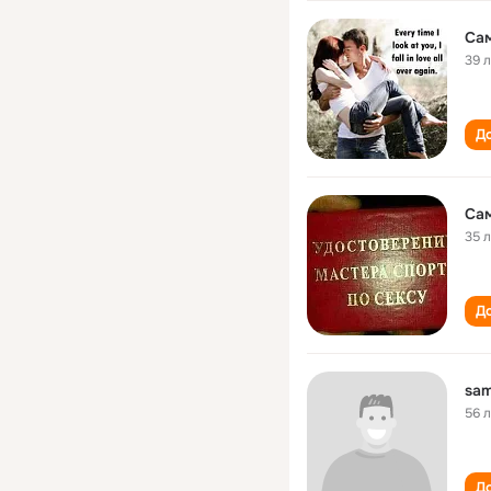
Са
39 
До
Са
35 
До
sam
56 
До