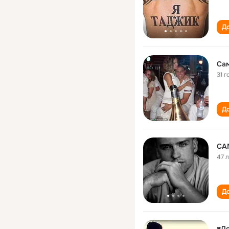
До
Сам
31 г
До
СА
47 
До
♥Д