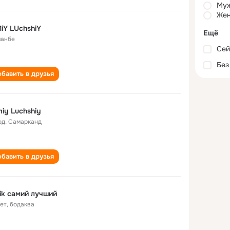
Му
Жен
iY LUchshiY
Ещё
анбе
Сей
Без
бавить в друзья
iy Luchshiy
од
,
Самарканд
бавить в друзья
ik самий лучший
лет
,
бодаква