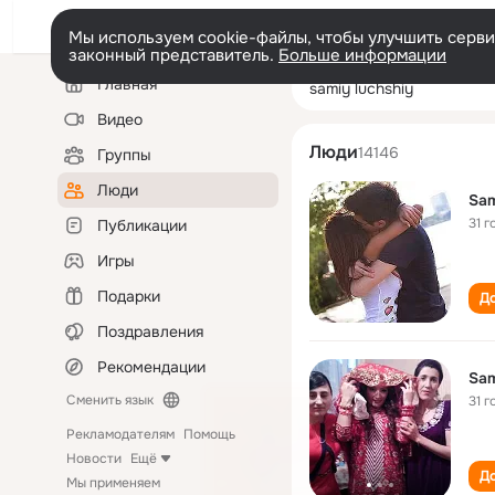
Мы используем cookie-файлы, чтобы улучшить сервис
законный представитель.
Больше информации
Левая
Поиск
Главная
samiy luchshiy
колонка
по
людям
Видео
Люди
14146
Группы
Люди
Sam
31 г
Публикации
Игры
Подарки
До
Поздравления
Рекомендации
Sam
Сменить язык
31 г
Рекламодателям
Помощь
Новости
Ещё
До
Мы применяем