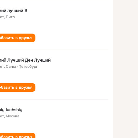
мий лучший Я
лет
,
Питр
бавить в друзья
мий Лучший Ден Лучший
лет
,
Санкт-Петербург
бавить в друзья
iy luchshiy
лет
,
Москва
бавить в друзья