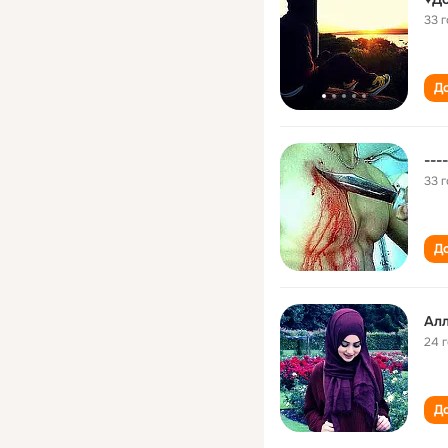
33 
До
---
33 
До
Ал
24 
До