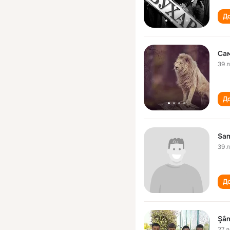
До
Са
39 
До
Sam
39 
До
Şâm
27 л