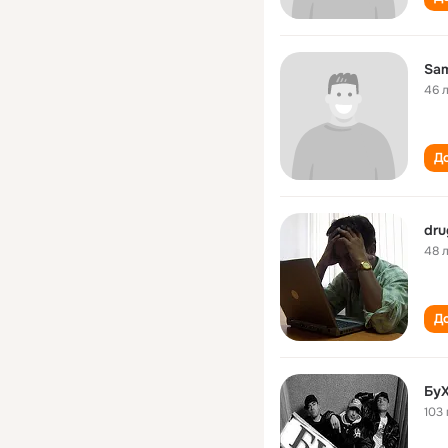
Sam
46 
До
dru
48 
До
Бу
103 