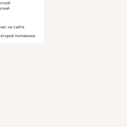
жской
ский
час на сайте
 второй половинки