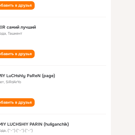
бавить в друзья
IR самий лучший
года
,
Ташкент
бавить в друзья
iY LuCHshIy PaReN (page)
лет
,
SiRdArYo
бавить в друзья
IY LUCHSHIY PARIN (huliganchik)
года
,
(''-''):(''-''):(''-'')