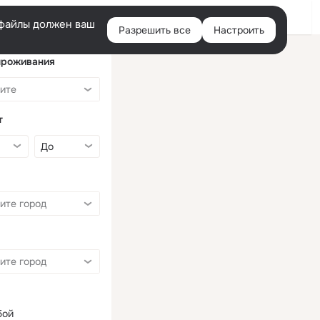
Войти
e-файлы должен ваш
Разрешить все
Настроить
Правая
колонка
проживания
т
бой