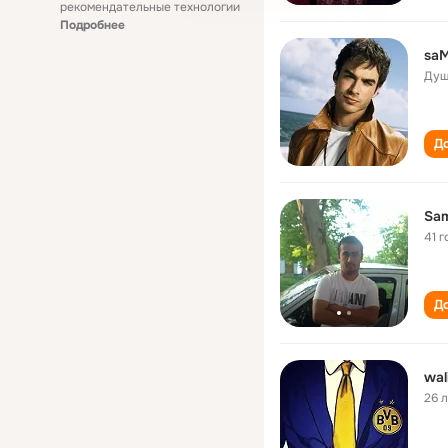
рекомендательные технологии
Подробнее
saM
Душ
До
Sam
41 г
До
wal
26 