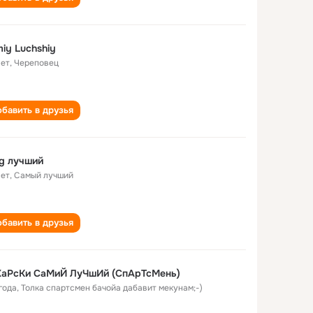
iy Luchshiy
лет
,
Череповец
бавить в друзья
g лучший
лет
,
Самый лучший
бавить в друзья
ХаРсКи СаМиЙ ЛуЧшИй (СпАрТсМень)
года
,
Толка спартсмен бачойа дабавит мекунам;-)