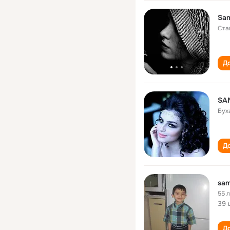
Sam
Ста
До
SA
Бух
До
sam
55 
39 
До