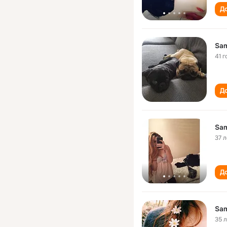
До
Sa
41 г
До
Sam
37 л
До
Sam
35 