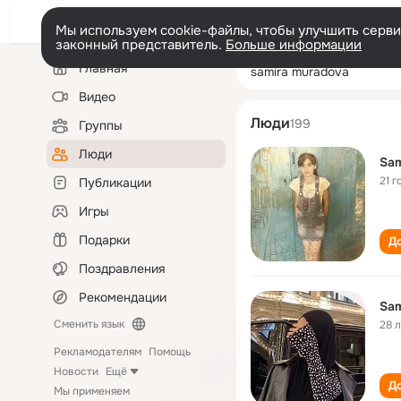
Мы используем cookie-файлы, чтобы улучшить сервис
законный представитель.
Больше информации
Левая
Поиск
Главная
samira muradov
колонка
по
людям
Видео
Люди
199
Группы
Люди
Sam
21 г
Публикации
Игры
Подарки
До
Поздравления
Рекомендации
Sam
Сменить язык
28 
Рекламодателям
Помощь
Новости
Ещё
До
Мы применяем