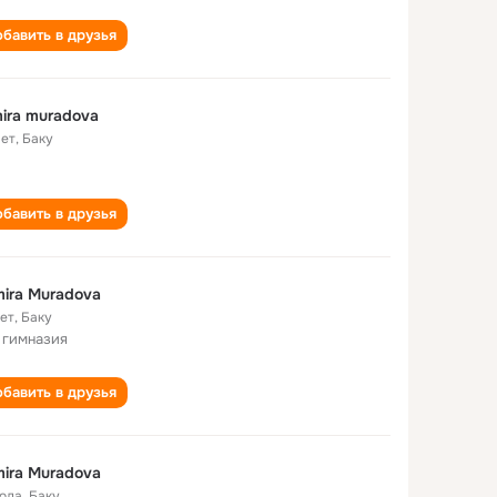
бавить в друзья
ira muradova
лет
,
Баку
бавить в друзья
ira Muradova
лет
,
Баку
 гимназия
бавить в друзья
ira Muradova
года
,
Баку