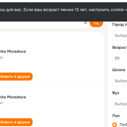
ы для вас. Если ваш возраст менее 13 лет, настроить cooki
a
Город 
Возрас
ira Muradova
од
Школа
бавить в друзья
Вуз
ira Muradova
лет
Пол
бавить в друзья
Лю