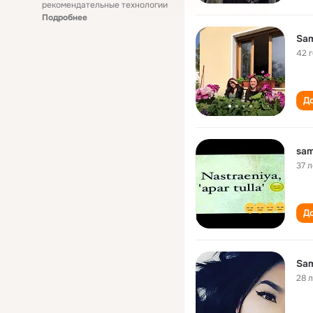
рекомендательные технологии
Подробнее
Sam
42 
До
sam
37 л
До
Sam
28 