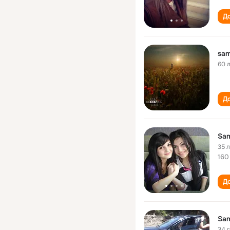
До
sam
60 
До
Sam
35 
160
До
Sam
34 