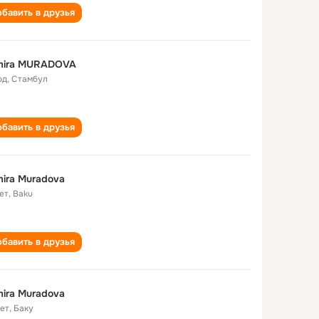
бавить в друзья
mira MURADOVA
од
,
Стамбул
бавить в друзья
ira Muradova
ет
,
Baku
бавить в друзья
ira Muradova
лет
,
Баку