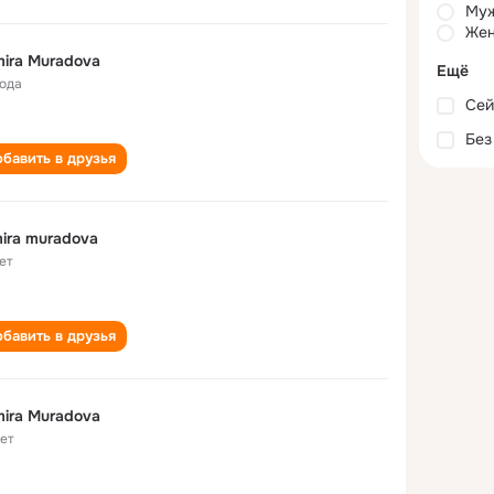
Му
Жен
ira Muradova
Ещё
года
Сей
Без
бавить в друзья
ira muradova
ет
бавить в друзья
ira Muradova
лет