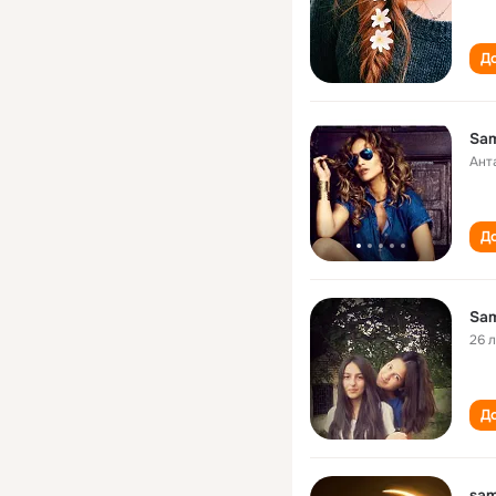
До
Sam
Ант
До
Sam
26 
До
sam