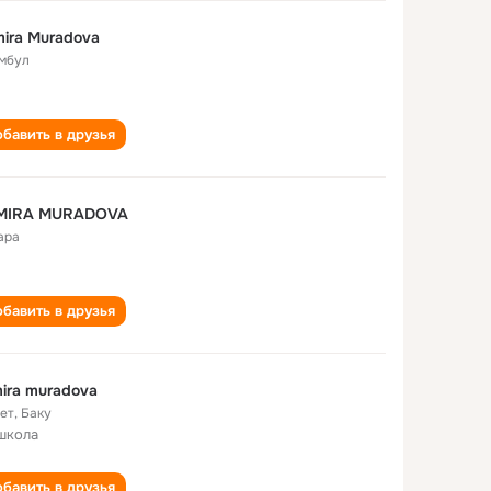
ira Muradova
мбул
бавить в друзья
MIRA MURADOVA
ара
бавить в друзья
ira muradova
лет
,
Баку
школа
бавить в друзья