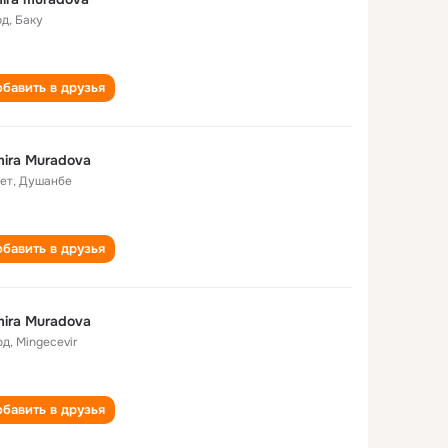
од
,
Баку
бавить в друзья
ira Muradova
лет
,
Душанбе
бавить в друзья
ira Muradova
од
,
Mingecevir
бавить в друзья