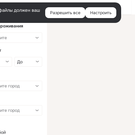
Войти
e-файлы должен ваш
Разрешить все
Настроить
Правая
колонка
проживания
т
бой