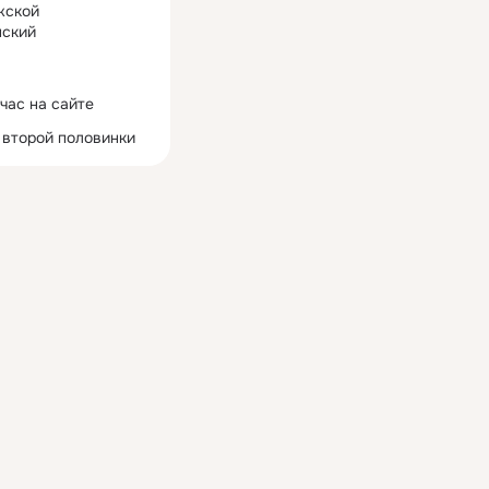
жской
ский
час на сайте
 второй половинки