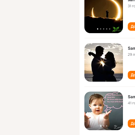
31 г
До
Sam
29 
До
Sam
41 г
До