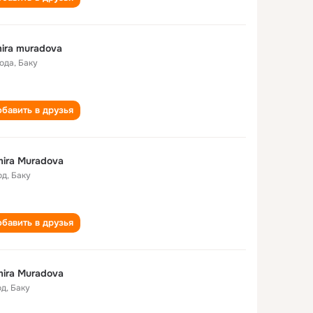
ira muradova
года
,
Баку
бавить в друзья
ira Muradova
од
,
Баку
бавить в друзья
ira Muradova
од
,
Баку