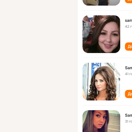
sam
42 
До
Sam
41 г
До
Sam
31 г