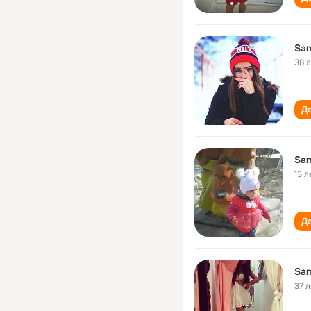
Sam
38 
До
Sam
13 л
До
Sam
37 л