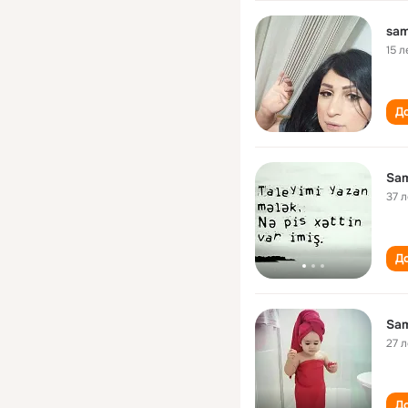
sam
15 л
До
Sam
37 л
До
Sam
27 л
До