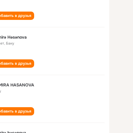
бавить в друзья
irə Həsənova
лет
,
Баку
бавить в друзья
MIRA HASANOVA
у
бавить в друзья
irə həsənova