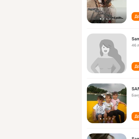
До
Sam
46 
До
SA
Бак
До
Sam