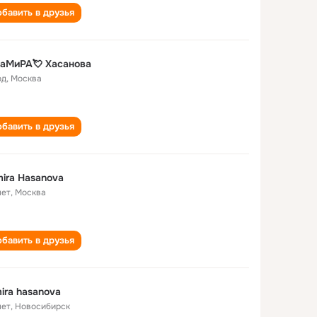
бавить в друзья
СаМиРА💘 Хасанова
од
,
Москва
бавить в друзья
ira Hasanova
лет
,
Москва
бавить в друзья
ira hasanova
лет
,
Новосибирск