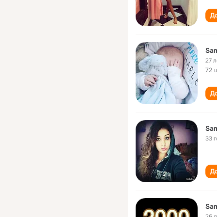
До
Sam
27 л
72 
До
Sam
33 
До
Sam
26 