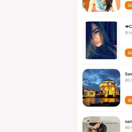
До
💋
31 г
До
Sam
40 
До
sam
40 