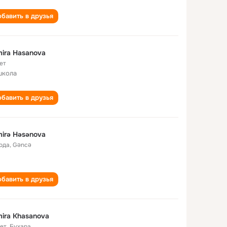
бавить в друзья
ira Hasanova
ет
школа
бавить в друзья
irə Həsənova
года
,
Gəncə
бавить в друзья
ira Khasanova
лет
,
Бухара