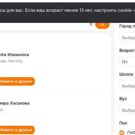
ы для вас. Если ваш возраст менее 13 лет, настроить cooki
va
Город 
Возрас
ira Khasanova
года
,
Taw city
Школа
бавить в друзья
Вуз
мира Хасанова
од
Пол
бавить в друзья
Лю