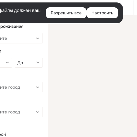
Войти
e-файлы должен ваш
Разрешить все
Настроить
Правая
колонка
проживания
т
бой