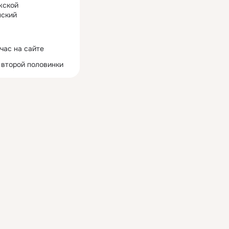
жской
ский
час на сайте
 второй половинки