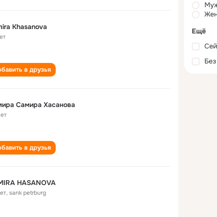
Му
Жен
ira Khasanova
Ещё
ет
Сей
Без
бавить в друзья
мира Самира Хасанова
лет
бавить в друзья
MIRA HASANOVA
лет
,
sank petrburg