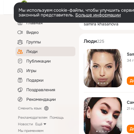
Мы используем cookie-файлы, чтобы улучшить сервис
законный представитель.
Больше информации
Левая
Поиск
Главная
samira khasano
колонка
по
людям
Видео
Люди
225
Группы
Люди
Sam
34 
Публикации
Игры
Подарки
До
Поздравления
Рекомендации
Са
Сменить язык
21 г
Рекламодателям
Помощь
Новости
Ещё
До
Мы применяем