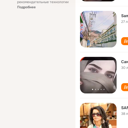
рекомендательные технологии
Подробнее
Sam
27 л
До
Са
30 
До
SA
38 