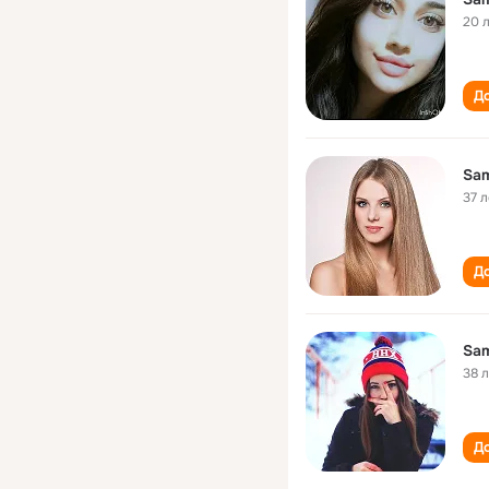
20 
До
Sam
37 л
До
Sam
38 
До