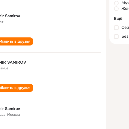
Му
Жен
ir Samirov
Ещё
ет
Сей
Без
бавить в друзья
MIR SAMIROV
анбе
бавить в друзья
ir Samirov
года
,
Москва