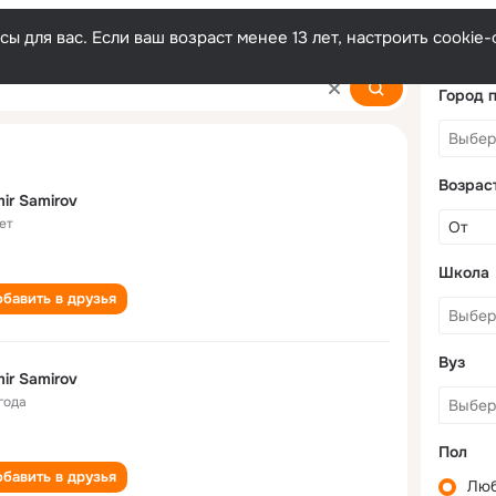
ы для вас. Если ваш возраст менее 13 лет, настроить cooki
Город 
Возрас
ir Samirov
ет
Школа
бавить в друзья
Вуз
ir Samirov
года
Пол
бавить в друзья
Лю