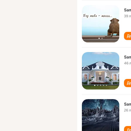
Sam
39 
До
Sam
46 
До
Sam
26 
До