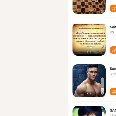
До
Sam
45 
До
Sam
31 г
До
SA
28 