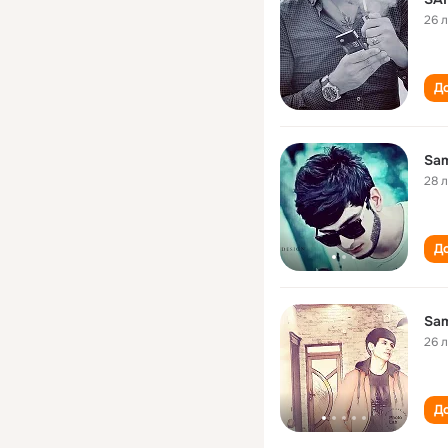
26 
До
Sam
28 
До
Sam
26 
До