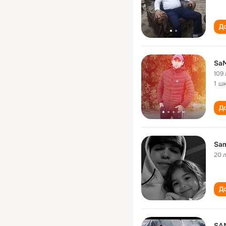
До
Sa
109 
1 ш
До
Sam
20 
До
SAM