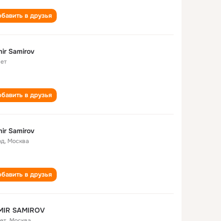
бавить в друзья
ir Samirov
лет
бавить в друзья
ir Samirov
од
,
Москва
бавить в друзья
MIR SAMIROV
лет
,
Москва