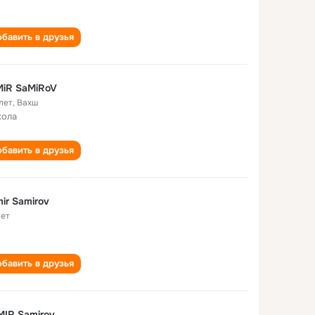
бавить в друзья
MiR SaMiRoV
лет
,
Вахш
кола
бавить в друзья
ir Samirov
лет
бавить в друзья
IR Samirov