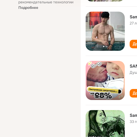
рекомендательные технологии
Подробнее
Sam
27 л
До
SA
Душ
До
Sam
33 