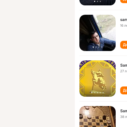
sam
16 л
До
Sam
27 л
До
Sam
38 