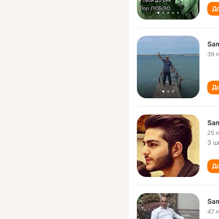
До
Sam
39 
До
Sam
25 
3 ш
До
Sam
47 