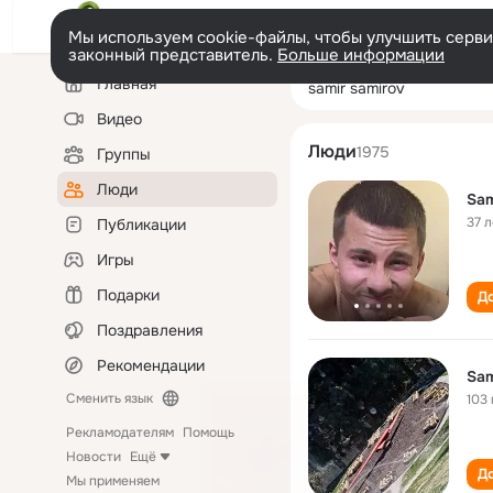
Мы используем cookie-файлы, чтобы улучшить сервис
законный представитель.
Больше информации
Левая
Поиск
Главная
samir samirov
колонка
по
людям
Видео
Люди
1975
Группы
Люди
Sam
37 л
Публикации
Игры
Подарки
До
Поздравления
Рекомендации
Sam
Сменить язык
103 
Рекламодателям
Помощь
Новости
Ещё
До
Мы применяем