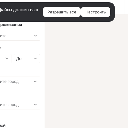
Войти
e-файлы должен ваш
Разрешить все
Настроить
Правая
колонка
проживания
т
бой