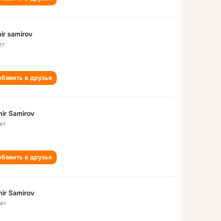
ir samirov
ет
бавить в друзья
ir Samirov
ет
бавить в друзья
ir Samirov
лет