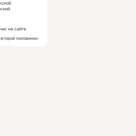
жской
ский
час на сайте
 второй половинки