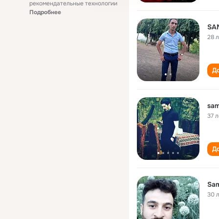
рекомендательные технологии
Подробнее
SA
28 
До
sam
37 л
До
Sam
30 