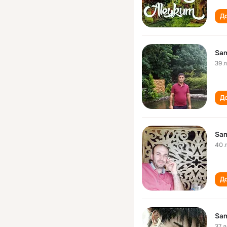
До
Sam
39 
До
Sam
40 
До
Sam
37 л