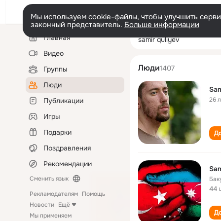
Мы используем cookie-файлы, чтобы улучшить сервис
законный представитель.
Больше информации
Левая
Поиск
Главная
samir quliyev
колонка
по
людям
Видео
Люди
1407
Группы
Люди
Sam
26 
Публикации
Игры
Подарки
До
Поздравления
Рекомендации
Sam
Сменить язык
Бак
44 
Рекламодателям
Помощь
Новости
Ещё
До
Мы применяем