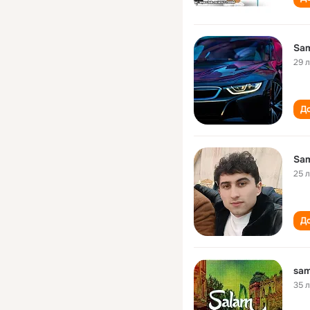
Sam
29 
До
Sam
25 
До
sam
35 