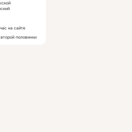
жской
ский
час на сайте
 второй половинки