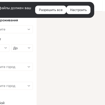
Войти
e-файлы должен ваш
Разрешить все
Настроить
Правая
колонка
проживания
т
бой