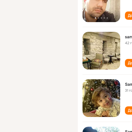
До
sam
42 
До
Sam
31 г
До
Sam