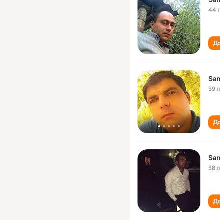
44 
До
Sam
39 
До
Sam
38 
До