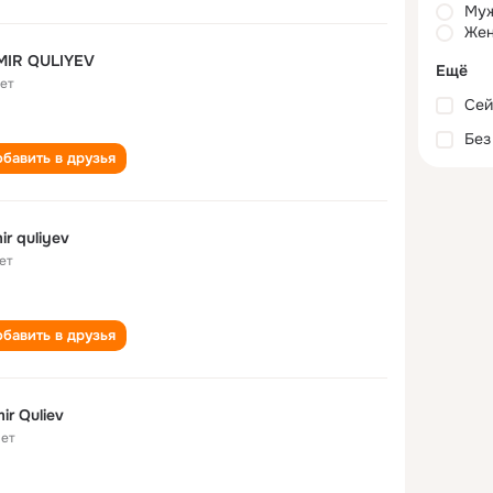
Му
Жен
MIR QULIYEV
Ещё
лет
Сей
Без
бавить в друзья
ir quliyev
ет
бавить в друзья
ir Quliev
лет