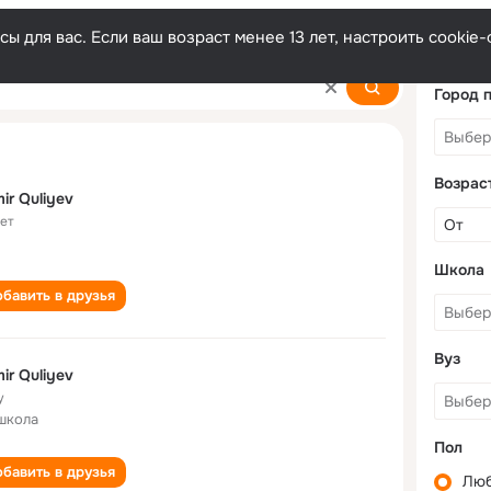
ы для вас. Если ваш возраст менее 13 лет, настроить cooki
Город 
Возрас
ir Quliyev
лет
Школа
бавить в друзья
Вуз
ir Quliyev
у
школа
Пол
бавить в друзья
Лю