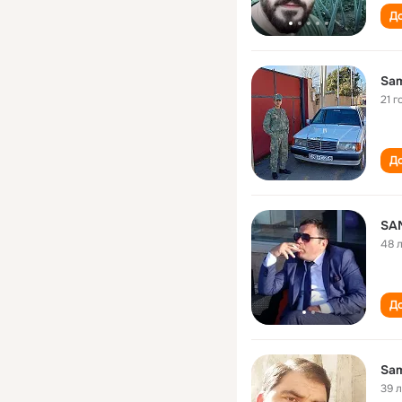
До
Sam
21 г
До
SA
48 
До
Sam
39 