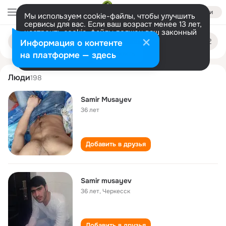
Войти
Мы используем cookie-файлы, чтобы улучшить
сервисы для вас. Если ваш возраст менее 13 лет,
настроить cookie-файлы должен ваш законный
samir musayev
Поиск
представитель.
Больше информации
Информация о контенте
по
людям
Разрешить все
Настроить
на платформе — здесь
Люди
198
Samir Musayev
36 лет
Добавить в друзья
Samir musayev
36 лет
,
Черкесск
Добавить в друзья