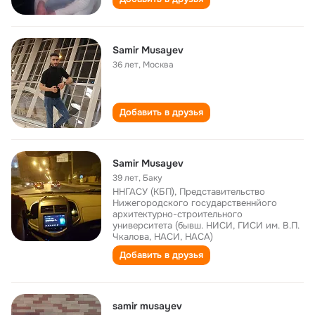
Samir Musayev
36 лет
,
Москва
Добавить в друзья
Samir Musayev
39 лет
,
Баку
ННГАСУ (КБП), Представительство
Нижегородского государственнйого
архитектурно-строительного
университета (бывш. НИСИ, ГИСИ им. В.П.
Чкалова, НАСИ, НАСА)
Добавить в друзья
samir musayev