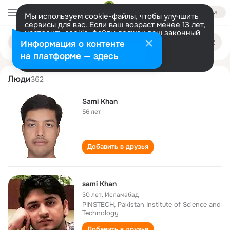
Войти
Мы используем cookie-файлы, чтобы улучшить
сервисы для вас. Если ваш возраст менее 13 лет,
настроить cookie-файлы должен ваш законный
sami khan
Поиск
представитель.
Больше информации
Информация о контенте
по
людям
Разрешить все
Настроить
на платформе — здесь
Люди
362
Sami Khan
56 лет
Добавить в друзья
sami Khan
30 лет
,
Исламабад
PINSTECH, Pakistan Institute of Science and
Technology
Добавить в друзья