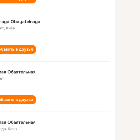
maya Obayatelnaya
лет
,
Киев
бавить в друзья
мая Обаятельная
лет
бавить в друзья
мая Обаятельная
года
,
Киев