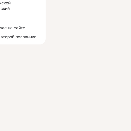
жской
ский
час на сайте
 второй половинки