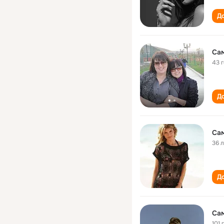
До
Са
43 
До
Са
36 
До
Са
101 