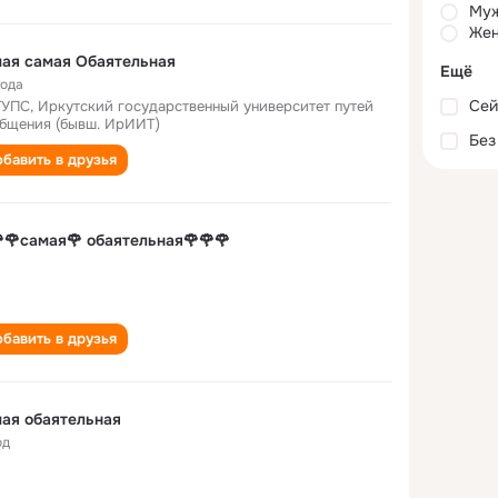
Му
Жен
ая самая Обаятельная
Ещё
года
Сей
УПС, Иркутский государственный университет путей
бщения (бывш. ИрИИТ)
Без
бавить в друзья
🌹самая🌹 обаятельная🌹🌹🌹
бавить в друзья
ая обаятельная
од