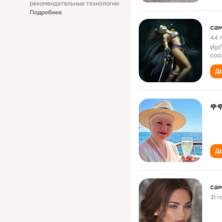
рекомендательные технологии
Подробнее
сам
44 
ИрГ
соо
До
🌹
До
сам
31 г