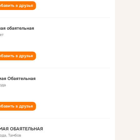
бавить в друзья
ая обаятельная
ет
бавить в друзья
мая Обаятельная
года
бавить в друзья
МАЯ ОБАЯТЕЛЬНАЯ
года
,
Тамбов