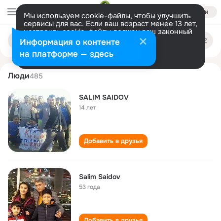
Войти
Мы используем cookie-файлы, чтобы улучшить
сервисы для вас. Если ваш возраст менее 13 лет,
настроить cookie-файлы должен ваш законный
salim saidov
Поиск
представитель.
Больше информации
Информация о контенте
по
людям
Разрешить все
Настроить
на платформе — здесь
Люди
485
SALIM SAIDOV
14 лет
Добавить в друзья
Salim Saidov
53 года
Добавить в друзья