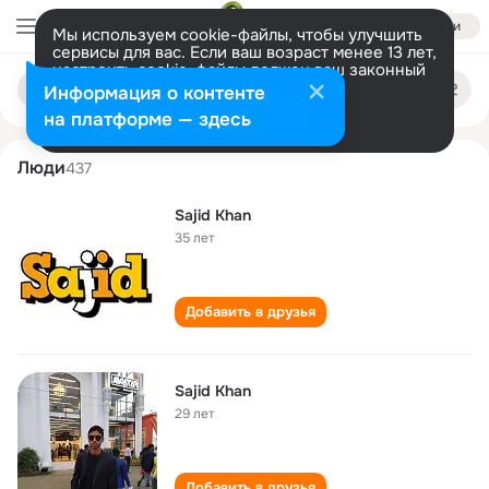
Войти
Мы используем cookie-файлы, чтобы улучшить
сервисы для вас. Если ваш возраст менее 13 лет,
настроить cookie-файлы должен ваш законный
sajid khan
Поиск
представитель.
Больше информации
Информация о контенте
по
людям
Разрешить все
Настроить
на платформе — здесь
Люди
437
Sajid Khan
35 лет
Добавить в друзья
Sajid Khan
29 лет
Добавить в друзья