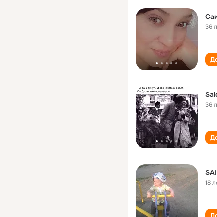
Са
36 
До
Sai
36 
До
SA
18 л
До