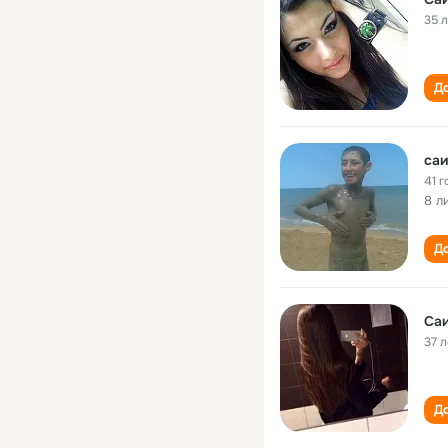
35 
До
саи
41 г
8 л
До
Са
37 л
До