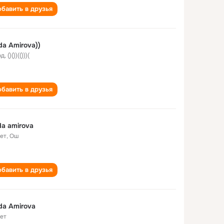
бавить в друзья
da Amirova))
од
,
()())(()))(
бавить в друзья
da amirova
лет
,
Ош
бавить в друзья
da Amirova
лет