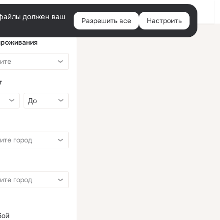
Войти
e-файлы должен ваш
Разрешить все
Настроить
Правая
колонка
проживания
т
бой