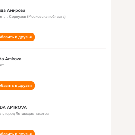
ида Амирова
лет
,
г. Серпухов (Московская область)
бавить в друзья
da Amirova
лет
бавить в друзья
IDA AMIROVA
ет
,
город Летающих пакетов
бавить в друзья