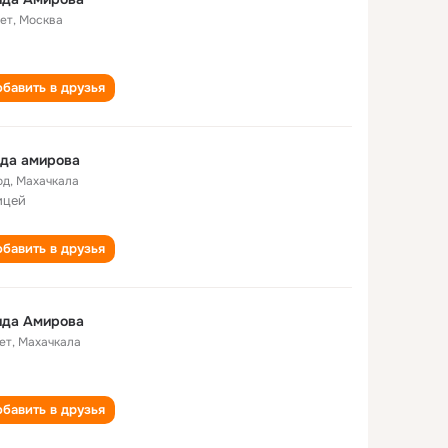
лет
,
Москва
бавить в друзья
да амирова
од
,
Махачкала
ицей
бавить в друзья
ида Амирова
ет
,
Махачкала
бавить в друзья