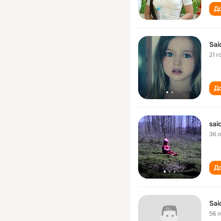
До
Sai
21 г
До
sai
36 
До
Sai
56 