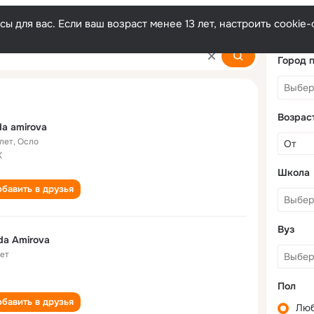
ы для вас. Если ваш возраст менее 13 лет, настроить cooki
Город 
Возрас
da amirova
 лет
,
Осло
К
Школа
бавить в друзья
Вуз
da Amirova
лет
Пол
бавить в друзья
Лю