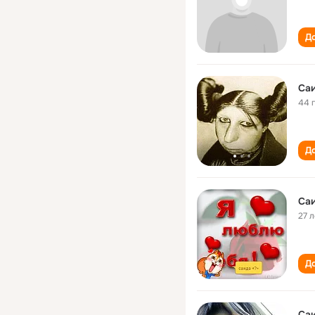
До
Са
44 
До
Са
27 л
До
Са