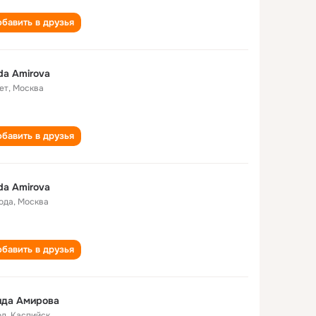
бавить в друзья
da Amirova
ет
,
Москва
бавить в друзья
da Amirova
года
,
Москва
бавить в друзья
ида Амирова
од
,
Каспийск