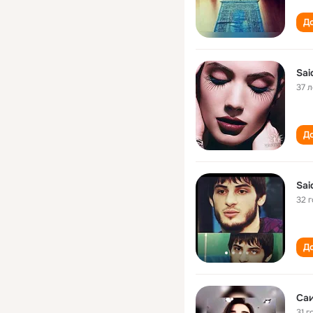
До
Sai
37 л
До
Sai
32 
До
Са
31 г