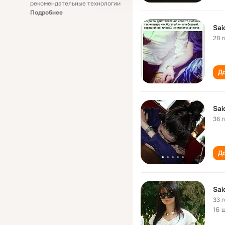
рекомендательные технологии
Подробнее
Sai
28 
До
Sai
36 
До
Sai
33 
16 