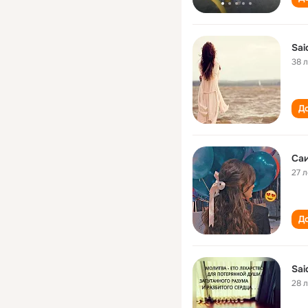
Sai
38 
До
Са
27 л
До
Sai
28 