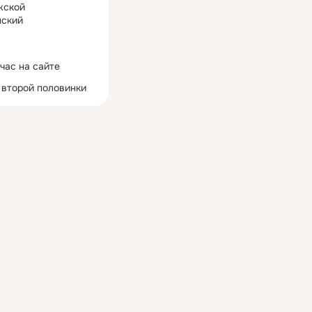
жской
ский
час на сайте
 второй половинки