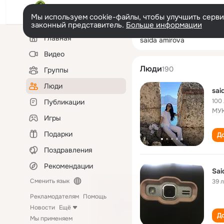
Мы используем cookie-файлы, чтобы улучшить сервис
законный представитель.
Больше информации
Левая
Поиск
Главная
saida amirova
колонка
по
людям
Видео
Люди
190
Группы
Люди
sai
100
Публикации
МУ
Игры
Подарки
До
Поздравления
Рекомендации
Sai
Сменить язык
39 
Рекламодателям
Помощь
Новости
Ещё
До
Мы применяем