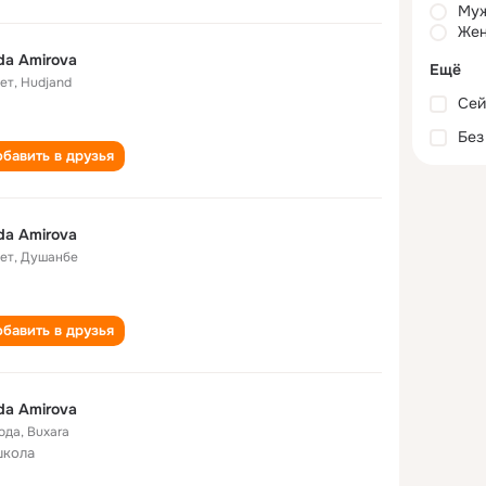
Му
Жен
da Amirova
Ещё
лет
,
Hudjand
Сей
Без
бавить в друзья
da Amirova
лет
,
Душанбе
бавить в друзья
da Amirova
года
,
Buxara
школа