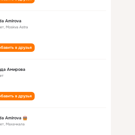
da Amirova
лет
,
Moskva Astra
бавить в друзья
ида Амирова
ет
бавить в друзья
da Amirova
лет
,
Махачкала