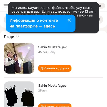
Войти
Мы используем cookie-файлы, чтобы улучшить
сервисы для вас. Если ваш возраст менее 13 лет,
настроить cookie-файлы должен ваш законный
sahin mustafayev
Поиск
представитель.
Больше информации
Информация о контенте
по
людям
Разрешить все
Настроить
на платформе — здесь
Люди
136
Sahin Mustafayev
45 лет
,
Баку
Добавить в друзья
Sahin Mustafayev
25 лет
Добавить в друзья