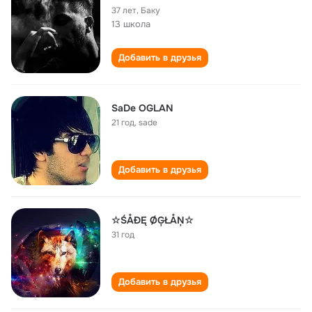
37 лет
,
Баку
13 школа
Добавить в друзья
SaDe OGLAN
21 год
,
sade
Добавить в друзья
☆ŚÅĐĘ ØĢŁÅŅ☆
31 год
Добавить в друзья