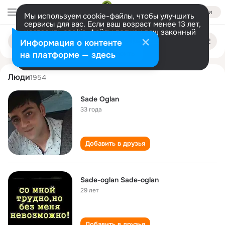
Войти
Мы используем cookie-файлы, чтобы улучшить
сервисы для вас. Если ваш возраст менее 13 лет,
настроить cookie-файлы должен ваш законный
sade oglan
Поиск
представитель.
Больше информации
Информация о контенте
по
людям
Разрешить все
Настроить
на платформе — здесь
Люди
1954
Sade Oglan
33 года
Добавить в друзья
Sade-oglan Sade-oglan
29 лет
Добавить в друзья