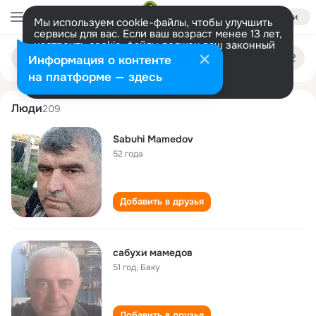
Войти
Мы используем cookie-файлы, чтобы улучшить
сервисы для вас. Если ваш возраст менее 13 лет,
настроить cookie-файлы должен ваш законный
sabukhi mamedov
Поиск
представитель.
Больше информации
Информация о контенте
по
людям
Разрешить все
Настроить
на платформе — здесь
Люди
209
Sabuhi Mamedov
52 года
Добавить в друзья
сабухи мамедов
51 год
,
Баку
Добавить в друзья