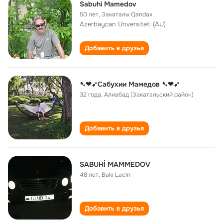
Sabuhi Mamedov
50 лет
,
Закаталы Qandax
Azerbaycan Unversiteti (AU)
Добавить в друзья
➷❤➹Сабухии Мамедов ➷❤➹
32 года
,
Алиабад (Закатальский район)
Добавить в друзья
SABUHİ MAMMEDOV
48 лет
,
Bakı Lacln
Добавить в друзья