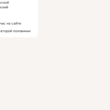
жской
ский
час на сайте
 второй половинки