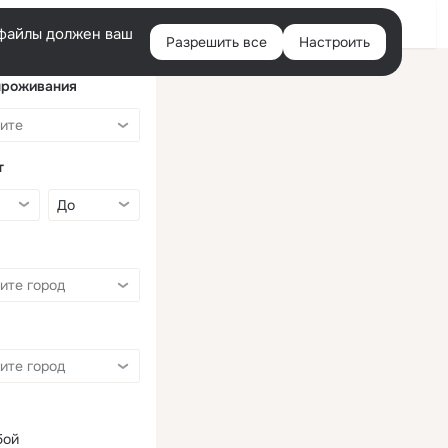
Войти
e-файлы должен ваш
Разрешить все
Настроить
Правая
колонка
проживания
т
бой