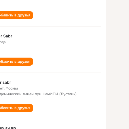
бавить в друзья
r Sabr
года
бавить в друзья
r sabr
лет
,
Москва
демический лицей при НамИПИ (Дустлик)
бавить в друзья
BR SABR