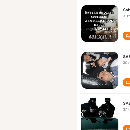
Sab
31 г
До
SA
30 
До
SA
37 л
До