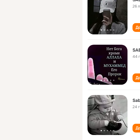
26 
До
SA
44 
До
Sab
24 
До