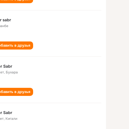
r sabr
анбе
бавить в друзья
r Sabr
лет
,
Бухара
бавить в друзья
r Sabr
лет
,
Кигали