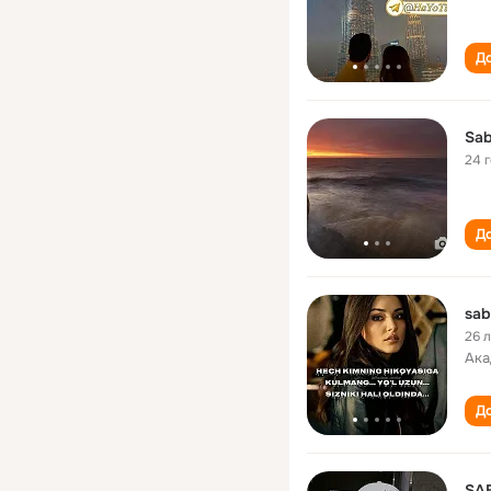
До
Sab
24 
До
sab
26 
Ака
До
SA