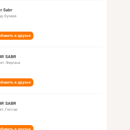
r Sabr
од
,
Бухара
бавить в друзья
BR SABR
лет
,
Фергана
бавить в друзья
BR SABR
ет
,
Гиссар
бавить в друзья