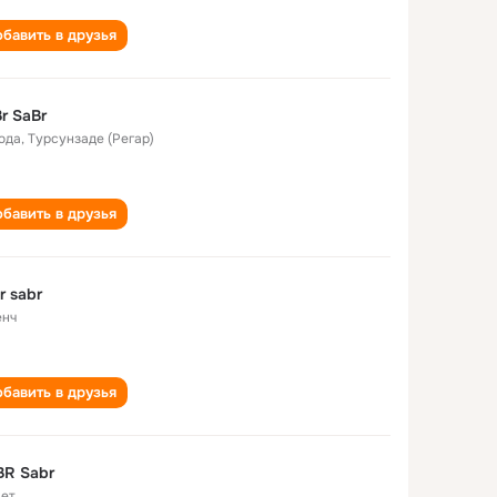
бавить в друзья
r SaBr
года
,
Турсунзаде (Регар)
бавить в друзья
r sabr
енч
бавить в друзья
BR Sabr
лет