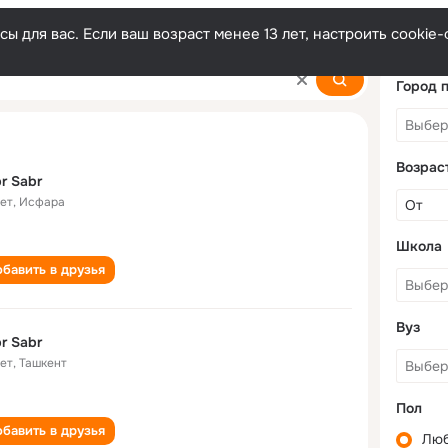
ы для вас. Если ваш возраст менее 13 лет, настроить cooki
Город 
Возрас
r Sabr
лет
,
Исфара
Школа
бавить в друзья
Вуз
r Sabr
лет
,
Ташкент
Пол
бавить в друзья
Лю