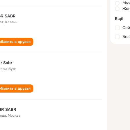
Му
Жен
BR SABR
Ещё
ет
,
Казань
Сей
Без
бавить в друзья
r Sabr
теринбург
бавить в друзья
BR SABR
года
,
Москва