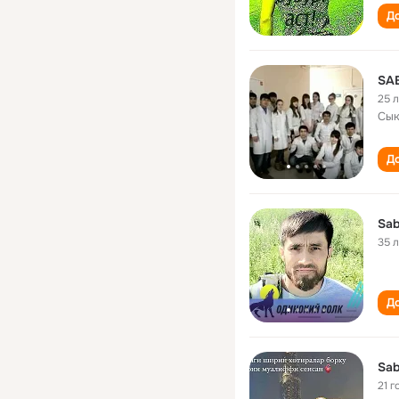
До
SA
25 
Сык
До
Sab
35 
До
Sab
21 г