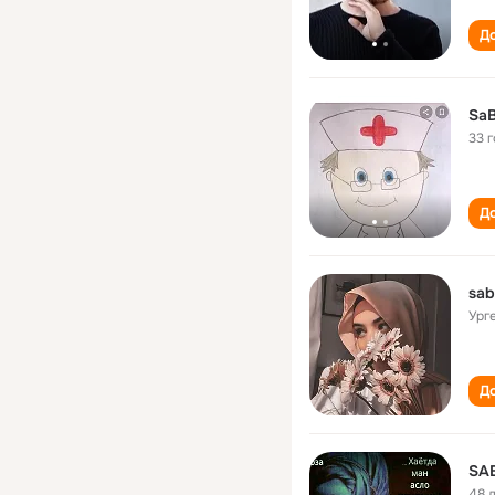
До
SaB
33 
До
sab
Ург
До
SA
48 