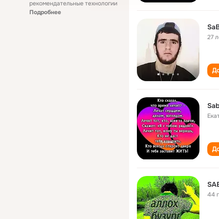
рекомендательные технологии
Подробнее
Sa
27 л
До
Sab
Ека
До
SA
44 