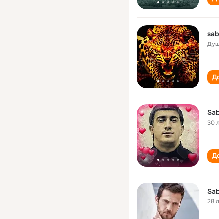
sab
Душ
До
Sab
30 
До
Sab
28 