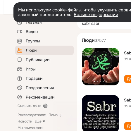
Мы используем cookie-файлы, чтобы улучшить сервис
законный представитель.
Больше информации
Левая
Поиск
Главная
sabr sabr
колонка
по
людям
Видео
Люди
37577
Группы
Люди
Sab
39 
Публикации
Игры
Подарки
До
Поздравления
Рекомендации
Sab
Сменить язык
35 
Рекламодателям
Помощь
Новости
Ещё
До
Мы применяем