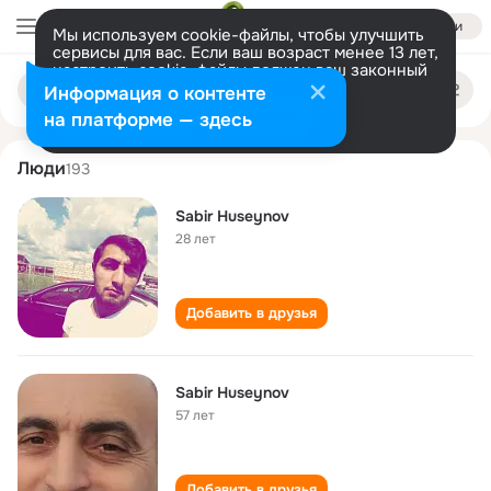
Войти
Мы используем cookie-файлы, чтобы улучшить
сервисы для вас. Если ваш возраст менее 13 лет,
настроить cookie-файлы должен ваш законный
sabir huseynov
Поиск
представитель.
Больше информации
Информация о контенте
по
людям
Разрешить все
Настроить
на платформе — здесь
Люди
193
Sabir Huseynov
28 лет
Добавить в друзья
Sabir Huseynov
57 лет
Добавить в друзья