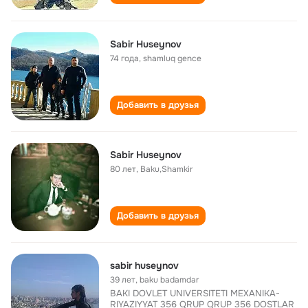
Sabir Huseynov
74 года
,
shamluq gence
Добавить в друзья
Sabir Huseynov
80 лет
,
Baku,Shamkir
Добавить в друзья
sabir huseynov
39 лет
,
baku badamdar
BAKI DOVLET UNIVERSITETI MEXANIKA-
RIYAZIYYAT 356 QRUP QRUP 356 DOSTLAR