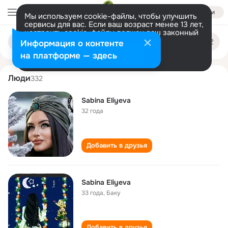
Войти
Мы используем cookie-файлы, чтобы улучшить
сервисы для вас. Если ваш возраст менее 13 лет,
настроить cookie-файлы должен ваш законный
sabina eliyeva
Поиск
представитель.
Больше информации
Информация о контенте
по
людям
Разрешить все
Настроить
на платформе — здесь
Люди
332
Sabina Eliyeva
32 года
Добавить в друзья
Sabina Eliyeva
33 года
,
Баку
Добавить в друзья