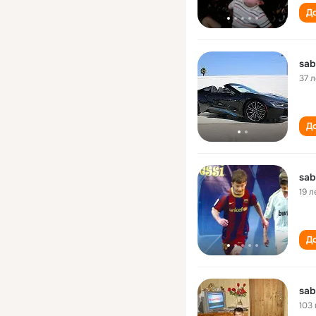
До
sab
37 л
До
sab
19 л
До
sab
103 