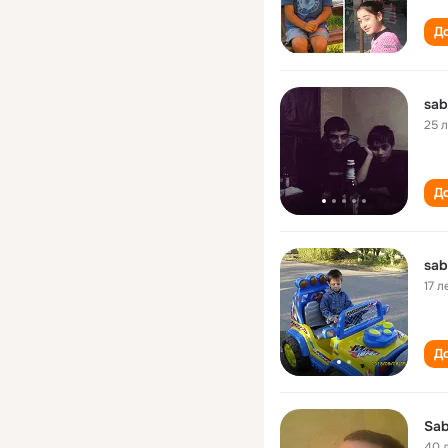
До
sab
25 
До
sab
17 л
До
Sab
40 