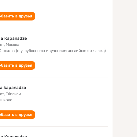
бавить в друзья
a Kapanadze
лет
,
Москва
0 школа (с углубленным изучением английского языка)
бавить в друзья
a kapanadze
лет
,
Тбилиси
 школа
бавить в друзья
a Kapanadze