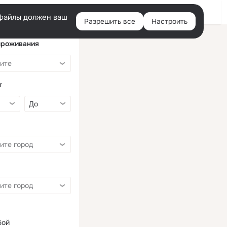
Войти
e-файлы должен ваш
Разрешить все
Настроить
Правая
колонка
проживания
т
бой