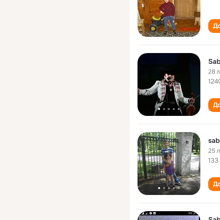
До
Sab
28 
124
До
sab
25 
133
До
Sab