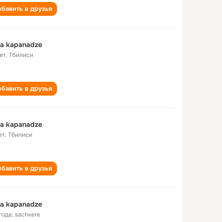
бавить в друзья
a kapanadze
ет
,
Тбилиси
бавить в друзья
a kapanadze
ет
,
Тбилиси
бавить в друзья
a kapanadze
года
,
sachxere