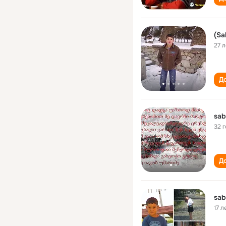
(Sa
27 л
До
sab
32 
До
sab
17 л