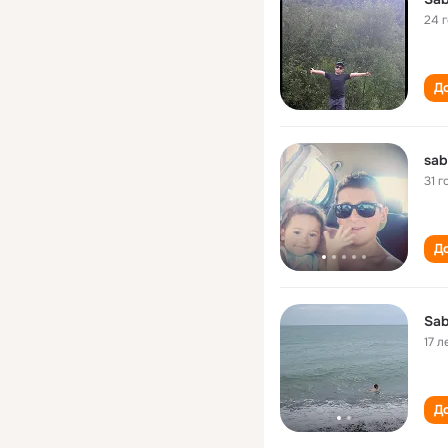
24 
До
sab
31 г
До
Sab
17 л
До