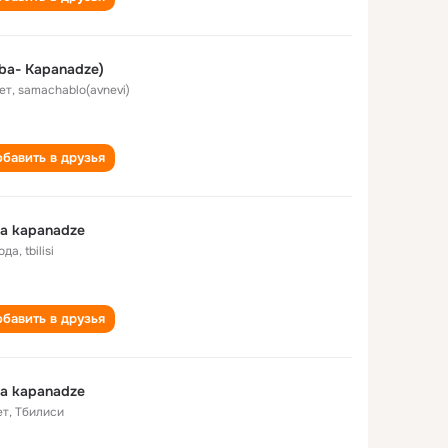
ba- Kapanadze)
ет
,
samachablo(avnevi)
бавить в друзья
a kapanadze
года
,
tbilisi
бавить в друзья
a kapanadze
ет
,
Тбилиси