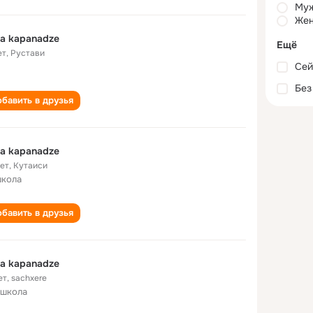
Му
Жен
a kapanadze
Ещё
ет
,
Рустави
Сей
Без
бавить в друзья
a kapanadze
лет
,
Кутаиси
школа
бавить в друзья
a kapanadze
ет
,
sachxere
 школа