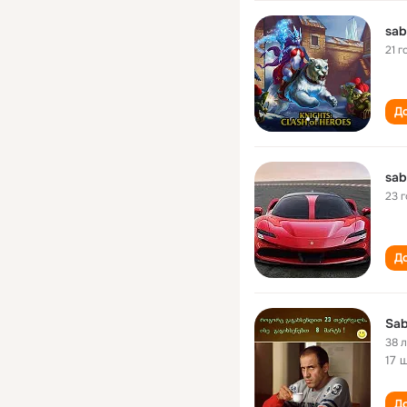
sab
21 г
До
sab
23 
До
Sab
38 
17 
До