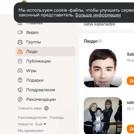
Мы используем cookie-файлы, чтобы улучшить сервис
законный представитель.
Больше информации
Левая
Поиск
Главная
saba kapanadze
колонка
по
людям
Видео
Люди
117
Группы
Люди
Sab
19 л
Публикации
Игры
Подарки
До
Поздравления
Рекомендации
sab
Сменить язык
22 
Рекламодателям
Помощь
Новости
Ещё
До
Мы применяем