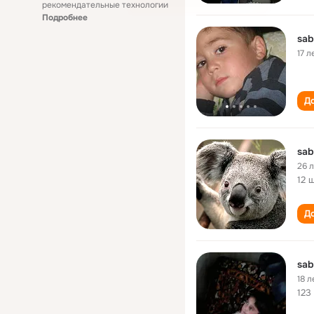
рекомендательные технологии
Подробнее
sab
17 л
До
sab
26 
12 
До
sab
18 л
123