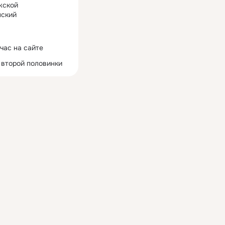
жской
ский
час на сайте
 второй половинки