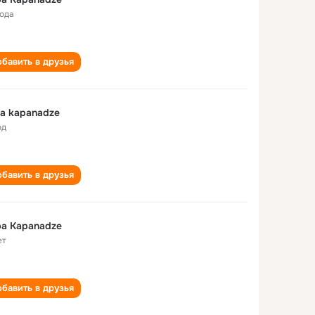
года
бавить в друзья
a kapanadze
од
бавить в друзья
a Kapanadze
ет
бавить в друзья