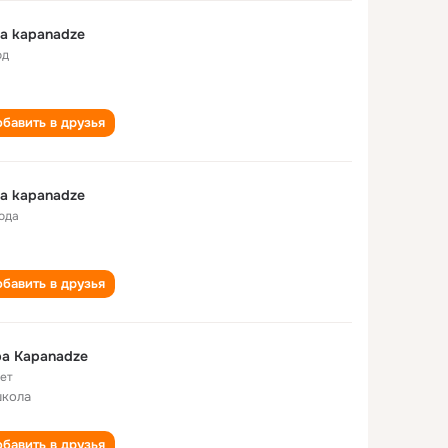
a kapanadze
од
бавить в друзья
a kapanadze
года
бавить в друзья
a Kapanadze
лет
школа
бавить в друзья