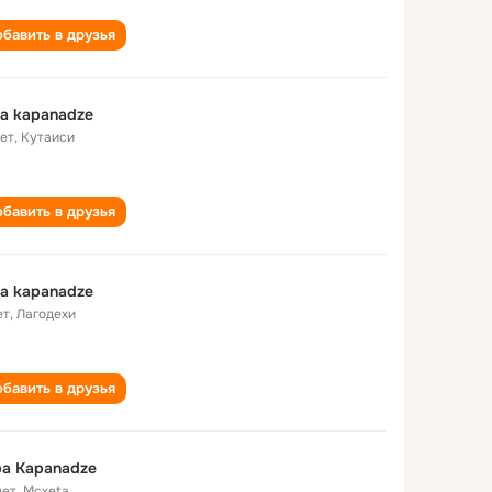
бавить в друзья
a kapanadze
лет
,
Кутаиси
бавить в друзья
a kapanadze
ет
,
Лагодехи
бавить в друзья
a Kapanadze
лет
,
Mcxeta