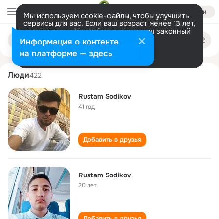
Войти
Мы используем cookie-файлы, чтобы улучшить
сервисы для вас. Если ваш возраст менее 13 лет,
настроить cookie-файлы должен ваш законный
rustam sodikov
Поиск
представитель.
Больше информации
Информация о контенте
по
людям
Разрешить все
Настроить
на платформе — здесь
Люди
422
Rustam Sodikov
41 год
Добавить в друзья
Rustam Sodikov
20 лет
Добавить в друзья