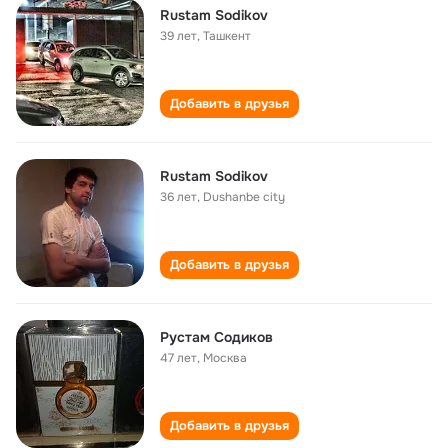
Rustam Sodikov
39 лет
,
Ташкент
Добавить в друзья
Rustam Sodikov
36 лет
,
Dushanbe city
Добавить в друзья
Рустам Содиков
47 лет
,
Москва
Добавить в друзья