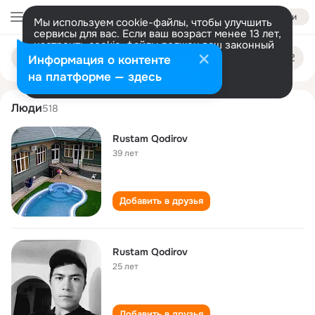
Войти
Мы используем cookie-файлы, чтобы улучшить
сервисы для вас. Если ваш возраст менее 13 лет,
настроить cookie-файлы должен ваш законный
rustam qodirov
Поиск
представитель.
Больше информации
Информация о контенте
по
людям
Разрешить все
Настроить
на платформе — здесь
Люди
518
Rustam Qodirov
39 лет
Добавить в друзья
Rustam Qodirov
25 лет
Добавить в друзья