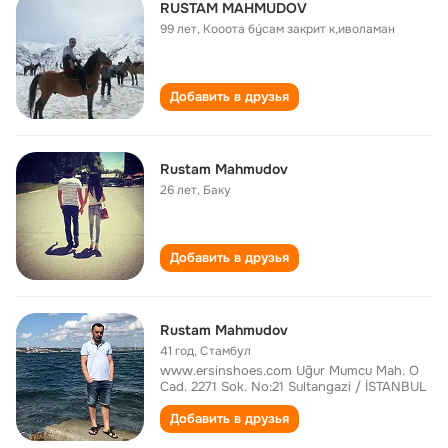
RUSTAM MAHMUDOV
99 лет
,
Кооота бýсам закрит к,иволаман
Добавить в друзья
Rustam Mahmudov
26 лет
,
Баку
Добавить в друзья
Rustam Mahmudov
41 год
,
Стамбул
www.ersinshoes.com Uğur Mumcu Mah. O
Cad. 2271 Sok. No:21 Sultangazi / İSTANBUL
Добавить в друзья