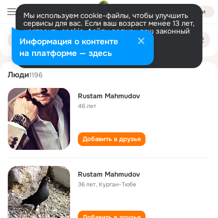
Войти
Мы используем cookie-файлы, чтобы улучшить
сервисы для вас. Если ваш возраст менее 13 лет,
настроить cookie-файлы должен ваш законный
rustam mahmudov
Поиск
представитель.
Больше информации
Информация о контенте
по
людям
Разрешить все
Настроить
на платформе — здесь
Люди
1196
Rustam Mahmudov
46 лет
Добавить в друзья
Rustam Mahmudov
36 лет
,
Курган-Тюбе
Добавить в друзья