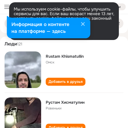
Войти
Мы используем cookie-файлы, чтобы улучшить
сервисы для вас. Если ваш возраст менее 13 лет,
настроить cookie-файлы должен ваш законный
rustam khismatullin
Поиск
представитель.
Больше информации
Информация о контенте
по
людям
Разрешить все
Настроить
на платформе — здесь
Люди
121
Rustam Khismatullin
Омск
Добавить в друзья
Рустам Хисматулин
Ровеньки
Добавить в друзья