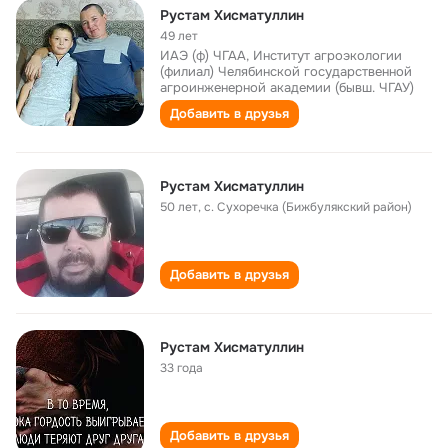
Рустам Хисматуллин
49 лет
ИАЭ (ф) ЧГАА, Институт агроэкологии
(филиал) Челябинской государственной
агроинженерной академии (бывш. ЧГАУ)
Добавить в друзья
Рустам Хисматуллин
50 лет
,
с. Сухоречка (Бижбулякский район)
Добавить в друзья
Рустам Хисматуллин
33 года
Добавить в друзья