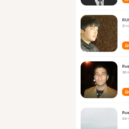
RU
31 г
До
Ru
38 
До
Ru
44 