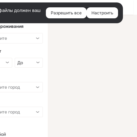
Войти
e-файлы должен ваш
Разрешить все
Настроить
Правая
колонка
проживания
т
бой