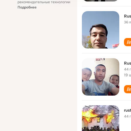
рекомендательные технологии
Подробнее
Ru
36 
До
Ru
44 
19 
До
ru
44 