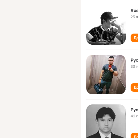
Ru
25 
До
Ру
33 
До
Ру
42 
До