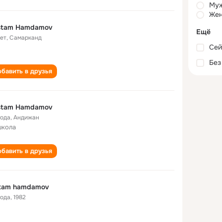
Му
Жен
stam Hamdamov
Ещё
лет
,
Самарканд
Сей
Без
бавить в друзья
stam Hamdamov
года
,
Андижан
школа
бавить в друзья
stam hamdamov
года
,
1982