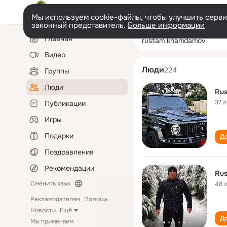
Мы используем cookie-файлы, чтобы улучшить сервис
законный представитель.
Больше информации
Левая
Поиск
Главная
rustam khamda
колонка
по
людям
Видео
Люди
224
Группы
Люди
Ru
37 л
Публикации
Игры
Подарки
До
Поздравления
Рекомендации
Ru
Сменить язык
48 
Рекламодателям
Помощь
Новости
Ещё
До
Мы применяем