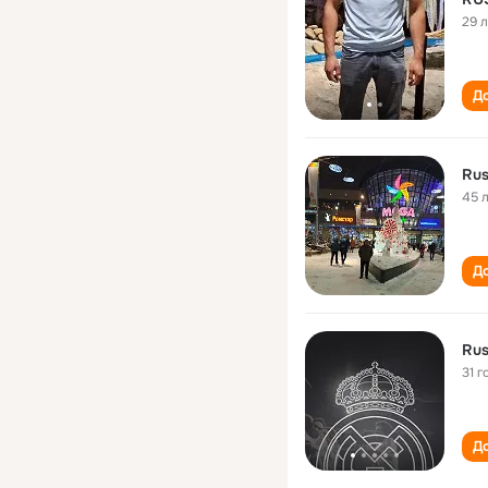
29 
До
Ru
45 
До
Ru
31 г
До