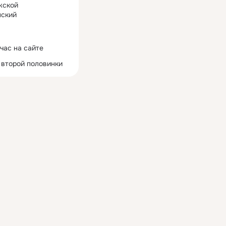
жской
ский
час на сайте
 второй половинки