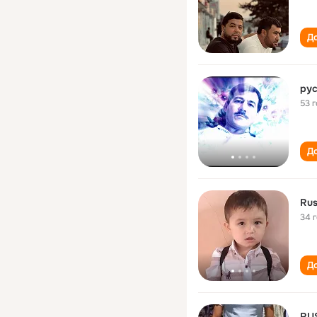
До
ру
53 
До
Ru
34 
До
RU