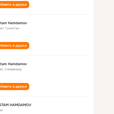
бавить в друзья
stam Hamdamov
лет
,
Гулистан
бавить в друзья
stam Hamdamov
лет
,
Самарканд
бавить в друзья
STAM HAMDAMOV
лет