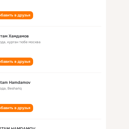
бавить в друзья
стам Хамдамов
года
,
курган тюбе москва
бавить в друзья
stam Hamdamov
года
,
Beshariq
бавить в друзья
STAM HAMDAMOV