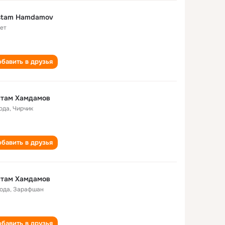
stam Hamdamov
лет
бавить в друзья
стам Хамдамов
года
,
Чирчик
бавить в друзья
стам Хамдамов
года
,
Зарафшан
бавить в друзья