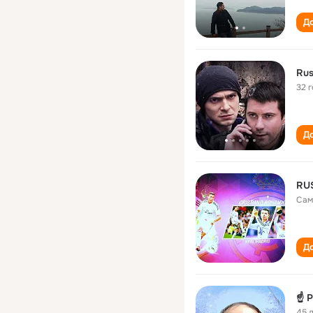
До
Ru
32 
До
RU
Сам
До
☝
45 