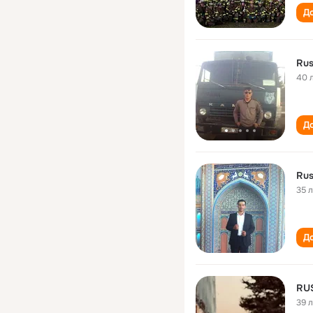
До
Ru
40 
До
Ru
35 
До
RU
39 