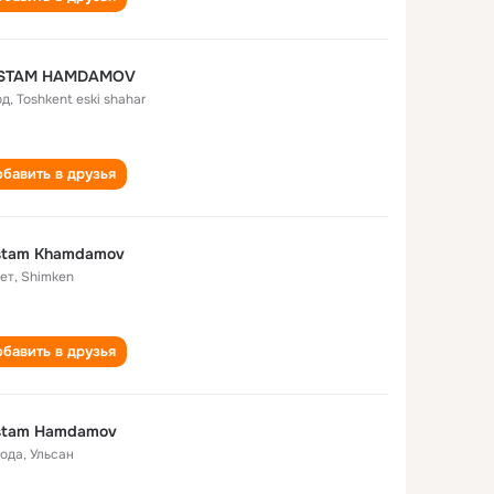
STAM HAMDAMOV
од
,
Toshkent eski shahar
бавить в друзья
stam Khamdamov
лет
,
Shimken
бавить в друзья
stam Hamdamov
года
,
Ульсан