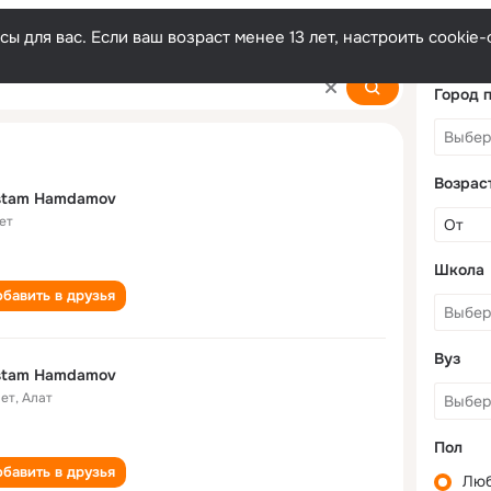
ы для вас. Если ваш возраст менее 13 лет, настроить cooki
mov
Город 
Возрас
stam Hamdamov
ет
Школа
бавить в друзья
Вуз
stam Hamdamov
лет
,
Алат
Пол
бавить в друзья
Лю