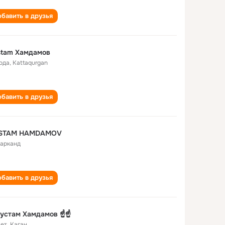
бавить в друзья
stаm Хамдамов
года
,
Kаttаqurgаn
бавить в друзья
STAM HAMDAMOV
арканд
бавить в друзья
 Рустам Хамдамов ☝☝
лет
,
Каган