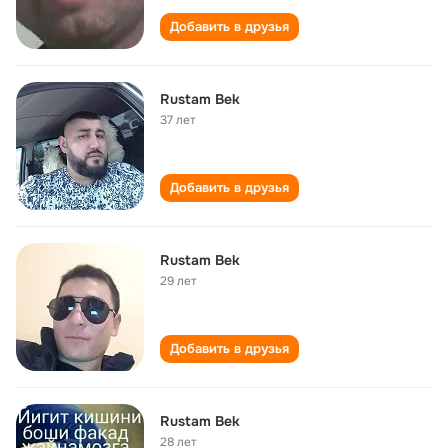
Добавить в друзья
Rustam Bek
37 лет
Добавить в друзья
Rustam Bek
29 лет
Добавить в друзья
Rustam Bek
28 лет