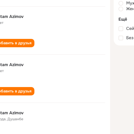
Му
Жен
tam Azimov
Ещё
ет
Сей
Без
бавить в друзья
tam Azimov
лет
бавить в друзья
tam Azimov
года
,
Душанбе