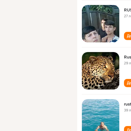
RU
27 л
До
Rus
29 
До
rus
39 
До