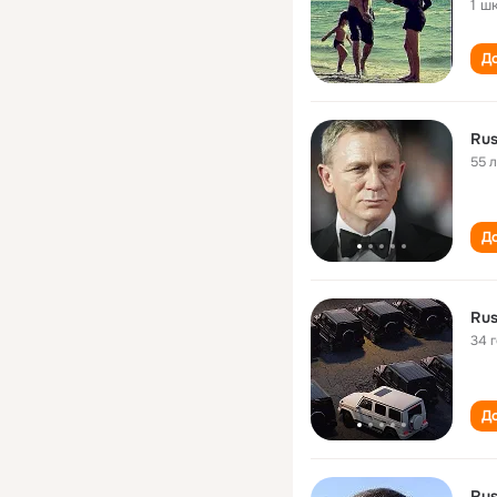
1 ш
До
Rus
55 
До
Rus
34 
До
Rus