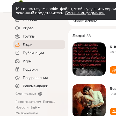
Мы используем cookie-файлы, чтобы улучшить сервис
законный представитель.
Больше информации
Левая
Поиск
Главная
rustam azimov
колонка
по
людям
Видео
Люди
1138
Группы
Люди
RU
46 
Публикации
Игры
Подарки
До
Поздравления
Рекомендации
Rus
Сменить язык
35 
Рекламодателям
Помощь
Новости
Ещё
До
Мы применяем