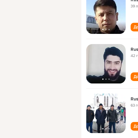
39 
До
Rus
42 
До
Rus
63 
До