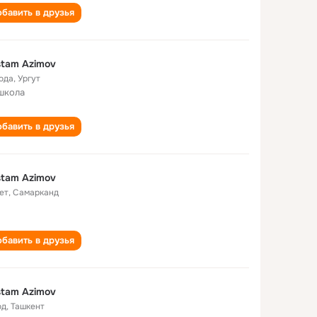
бавить в друзья
tam Azimov
года
,
Ургут
школа
бавить в друзья
tam Azimov
ет
,
Самарканд
бавить в друзья
tam Azimov
од
,
Ташкент