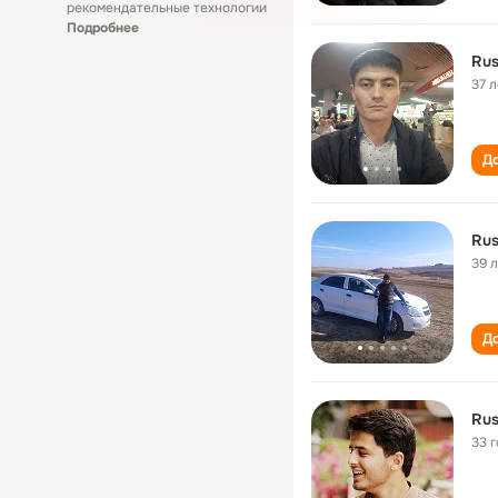
рекомендательные технологии
Подробнее
Rus
37 л
До
Rus
39 
До
Rus
33 