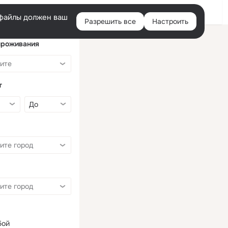
Войти
e-файлы должен ваш
Разрешить все
Настроить
Правая
колонка
проживания
т
бой