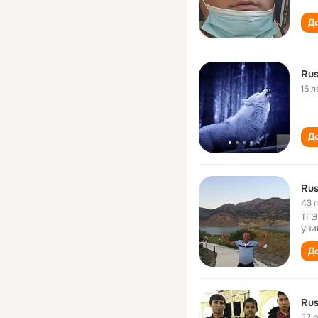
До
Rus
15 л
До
Rus
43 
ТГЭ
уни
До
Rus
32 