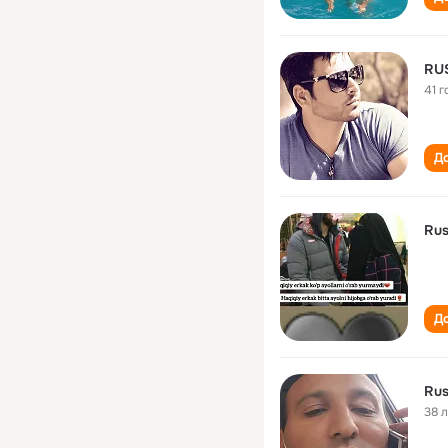
RU
41 г
До
Rus
До
Rus
38 