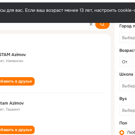
ы для вас. Если ваш возраст менее 13 лет, настроить cooki
Город 
Возрас
STAM Azimov
лет
,
Наманган
Школа
бавить в друзья
Вуз
tam Azimov
лет
,
Ташкент
Пол
бавить в друзья
Лю