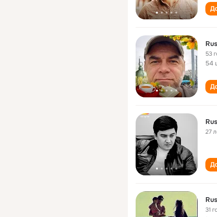
До
Rus
53 
54 
До
Rus
27 л
До
Rus
31 г