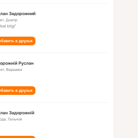
слан Задорожний
лет
,
Днепр
bal bilgi"
бавить в друзья
орожній Руслан
лет
,
Варшава
бавить в друзья
лан Задорожній
года
,
Тальное