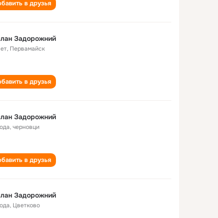
бавить в друзья
слан Задорожний
лет
,
Первамайск
бавить в друзья
слан Задорожний
года
,
черновци
бавить в друзья
слан Задорожний
года
,
Цветково