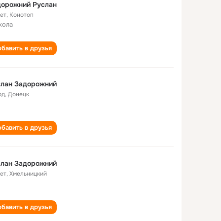
дорожний Руслан
лет
,
Конотоп
кола
бавить в друзья
слан Задорожний
од
,
Донецк
бавить в друзья
слан Задорожний
лет
,
Хмельницкий
бавить в друзья