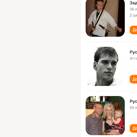
За
36 
2 ш
До
Ру
41 г
До
Ру
55 
До