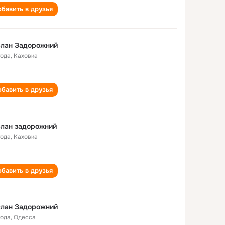
бавить в друзья
слан Задорожний
года
,
Каховка
бавить в друзья
слан задорожний
года
,
Каховка
бавить в друзья
слан Задорожний
года
,
Одесса