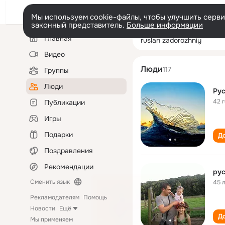
Мы используем cookie-файлы, чтобы улучшить сервис
законный представитель.
Больше информации
Левая
Поиск
Главная
ruslan zadorozh
колонка
по
людям
Видео
Люди
117
Группы
Люди
Ру
42 
Публикации
Игры
Подарки
До
Поздравления
Рекомендации
ру
Сменить язык
45 
Рекламодателям
Помощь
Новости
Ещё
До
Мы применяем