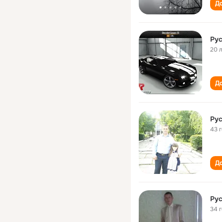
До
Ру
20 
До
Ру
43 
До
Ру
34 