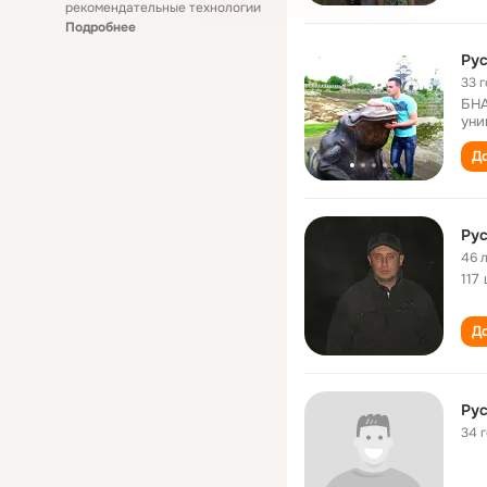
рекомендательные технологии
Подробнее
Ру
33 
БНА
уни
До
Ру
46 
117
До
Ру
34 