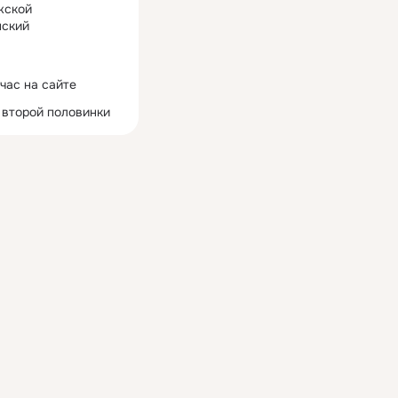
жской
ский
час на сайте
 второй половинки