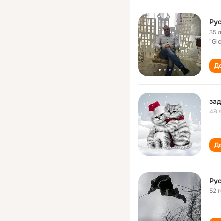
Ру
35 
"Glo
До
зад
48 
До
Рус
52 