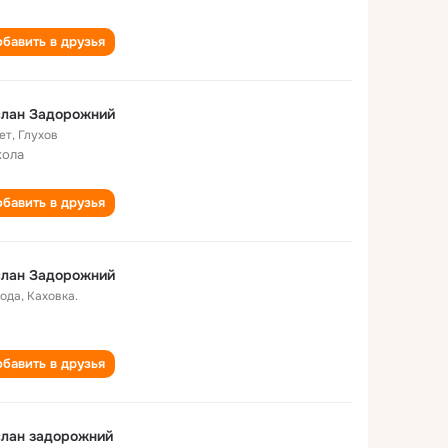
бавить в друзья
слан Задорожний
ет
,
Глухов
кола
бавить в друзья
слан Задорожний
года
,
Каховка.
бавить в друзья
слан задорожний