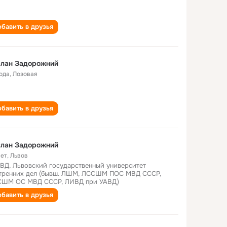
бавить в друзья
слан Задорожний
года
,
Лозовая
бавить в друзья
слан Задорожний
лет
,
Львов
ВД, Львовский государственный университет
тренних дел (бывш. ЛШМ, ЛССШМ ПОС МВД СССР,
ШМ ОС МВД СССР, ЛИВД при УАВД)
бавить в друзья