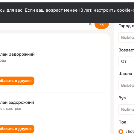
ы для вас. Если ваш возраст менее 13 лет, настроить cooki
niy
Город 
Возрас
слан Задорожний
года
Школа
бавить в друзья
Вуз
слан задорожний
лет
,
с.остров
Пол
бавить в друзья
Лю