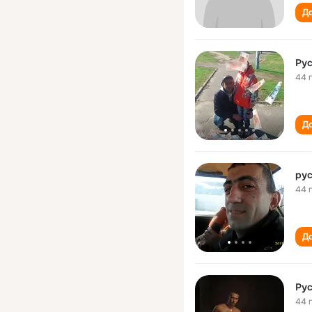
До
Ру
44 
До
ру
44 
До
Ру
44 