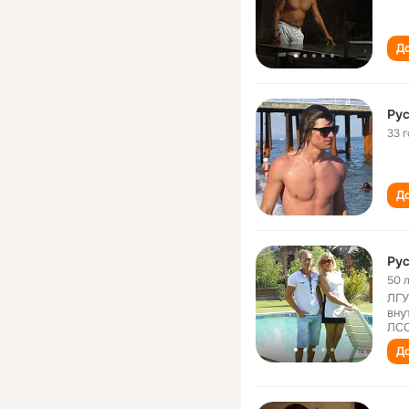
До
Ру
33 
До
Ру
50 
ЛГУ
вну
ЛСС
До