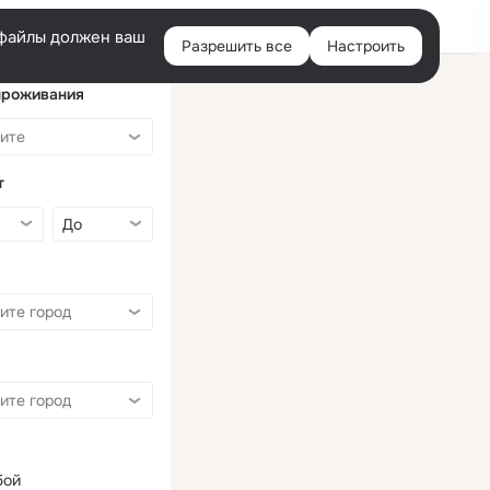
Войти
e-файлы должен ваш
Разрешить все
Настроить
Правая
колонка
проживания
т
бой