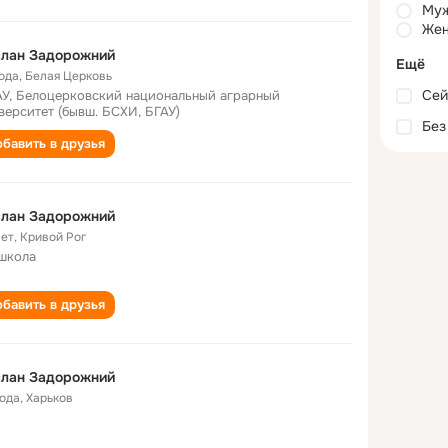
Му
Жен
слан Задорожний
Ещё
года
,
Белая Церковь
Сей
У, Белоцерковский национальный аграрный
верситет (бывш. БСХИ, БГАУ)
Без
бавить в друзья
слан Задорожний
лет
,
Кривой Рог
 школа
бавить в друзья
слан Задорожний
года
,
Харьков