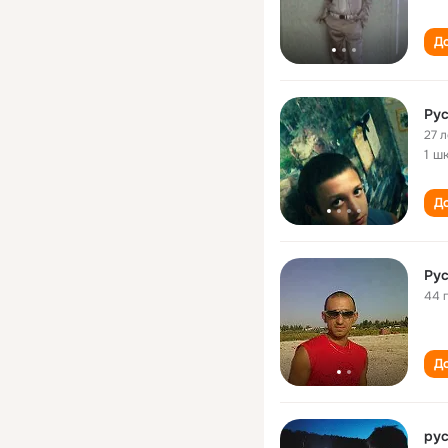
До
Ру
27 л
1 ш
До
Ру
44 
До
ру