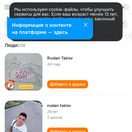
Войти
Мы используем cookie-файлы, чтобы улучшить
сервисы для вас. Если ваш возраст менее 13 лет,
настроить cookie-файлы должен ваш законный
ruslan tairov
Поиск
представитель.
Больше информации
Информация о контенте
по
людям
Разрешить все
Настроить
на платформе — здесь
Люди
209
Ruslan Tairov
44 года
Добавить в друзья
ruslan tairov
29 лет
7 школа
Добавить в друзья