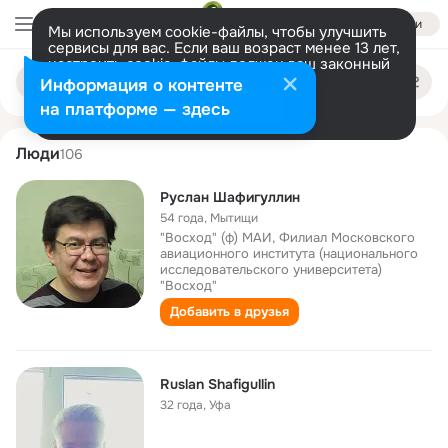
Войти
Мы используем cookie-файлы, чтобы улучшить
сервисы для вас. Если ваш возраст менее 13 лет,
настроить cookie-файлы должен ваш законный
ruslan shafigullin
Поиск
представитель.
Больше информации
Информация о контенте
по
людям
Разрешить все
Настроить
на платформе — здесь
Люди
106
Руслан Шафигуллин
54 года
,
Мытищи
"Восход" (ф) МАИ, Филиал Московского
авиационного института (национального
исследовательского университета)
"Восход"
Добавить в друзья
Ruslan Shafigullin
32 года
,
Уфа