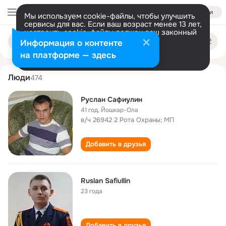
Войти
Мы используем cookie-файлы, чтобы улучшить
сервисы для вас. Если ваш возраст менее 13 лет,
настроить cookie-файлы должен ваш законный
ruslan safiullin
Поиск
представитель.
Больше информации
Информация о контенте
по
людям
Разрешить все
Настроить
на платформе — здесь
Люди
474
Руслан Сафиулин
41 год
,
Йошкар-Ола
в/ч 26942 2 Рота Охраны; МП
Добавить в друзья
Ruslan Safiullin
23 года
Добавить в друзья