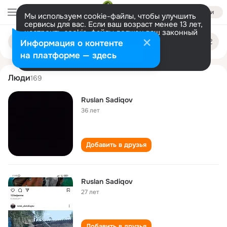
Войти
Мы используем cookie-файлы, чтобы улучшить
сервисы для вас. Если ваш возраст менее 13 лет,
настроить cookie-файлы должен ваш законный
ruslan sadiqov
Поиск
представитель.
Больше информации
Информация о контенте
по
людям
Разрешить все
Настроить
на платформе — здесь
Люди
169
Ruslan Sadiqov
36 лет
Добавить в друзья
Ruslan Sadiqov
27 лет
Добавить в друзья