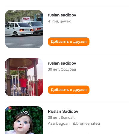
ruslan sadiqov
41 год
,
yevlax
Добавить в друзья
ruslan sadiqov
39 лет
,
Ордубад
Добавить в друзья
Ruslan Sadiqov
38 лет
,
Sumqait
Azarbaycan Tibb universiteti