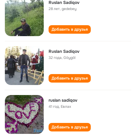
Ruslan Sadiqov
28 лет
,
gedebey
Добавить в друзья
Ruslan Sadiqov
32 года
,
Göygöl
Добавить в друзья
ruslan sadiqov
41 год
,
Евлах
Добавить в друзья