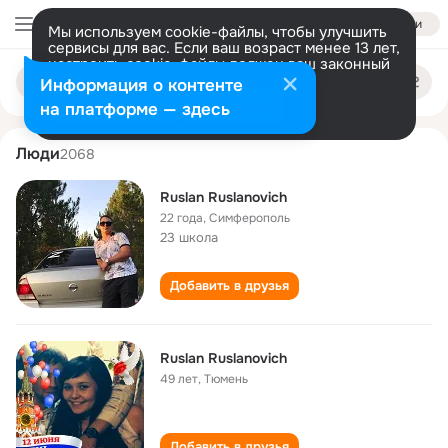
Войти
Мы используем cookie-файлы, чтобы улучшить
сервисы для вас. Если ваш возраст менее 13 лет,
настроить cookie-файлы должен ваш законный
ruslan ruslanovich
Поиск
представитель.
Больше информации
Информация о контенте
по
людям
Разрешить все
Настроить
на платформе — здесь
Люди
2068
Ruslan Ruslanovich
22 года
,
Симферополь
23 школа
Добавить в друзья
Ruslan Ruslanovich
49 лет
,
Тюмень
Добавить в друзья