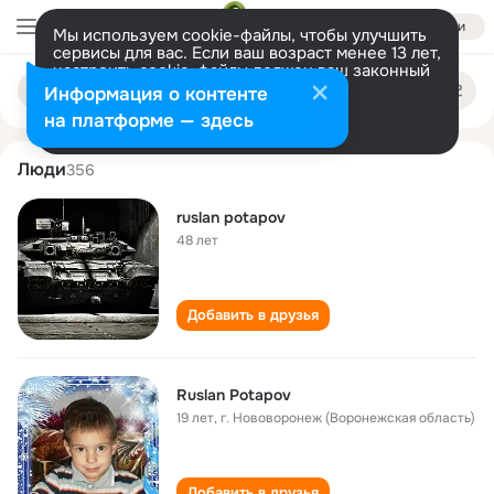
Войти
Мы используем cookie-файлы, чтобы улучшить
сервисы для вас. Если ваш возраст менее 13 лет,
настроить cookie-файлы должен ваш законный
ruslan potapov
Поиск
представитель.
Больше информации
Информация о контенте
по
людям
Разрешить все
Настроить
на платформе — здесь
Люди
356
ruslan potapov
48 лет
Добавить в друзья
Ruslan Potapov
19 лет
,
г. Нововоронеж (Воронежская область)
Добавить в друзья