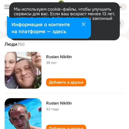
Войти
Мы используем cookie-файлы, чтобы улучшить
сервисы для вас. Если ваш возраст менее 13 лет,
настроить cookie-файлы должен ваш законный
ruslan nikitin
Поиск
представитель.
Больше информации
Информация о контенте
по
людям
Разрешить все
Настроить
на платформе — здесь
Люди
750
Ruslan Nikitin
39 лет
Добавить в друзья
Ruslan Nikitin
42 года
Добавить в друзья