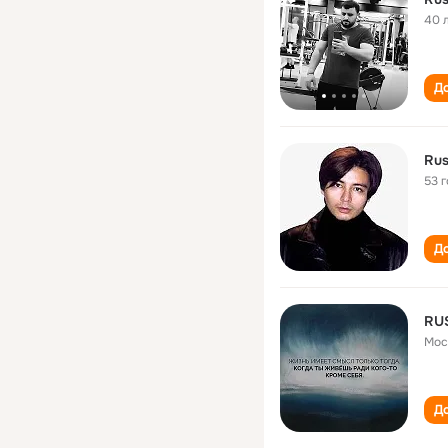
40 
До
Rus
53 
До
RU
Мос
До