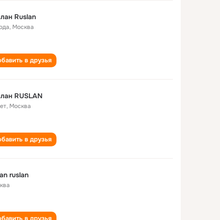
лан Ruslan
года
,
Москва
бавить в друзья
слан RUSLAN
лет
,
Москва
бавить в друзья
lan ruslan
ква
бавить в друзья