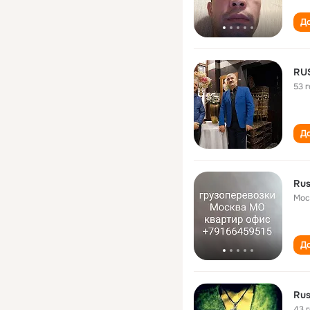
До
RU
53 
До
Rus
Мос
До
Rus
43 