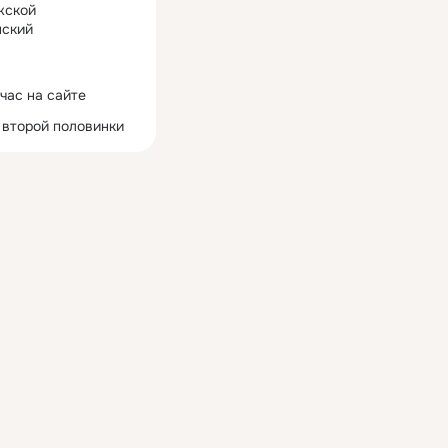
жской
ский
час на сайте
 второй половинки