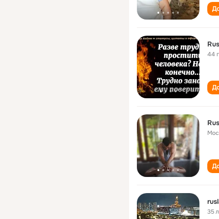
До
Ru
44 
До
Rus
Мос
До
rus
35 