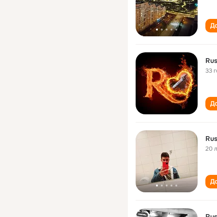
До
Rus
33 
До
Rus
20 
До
Rus