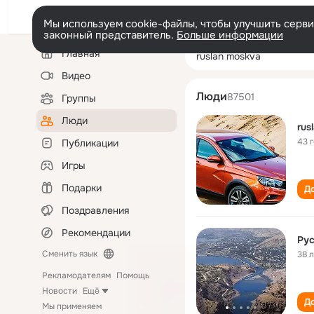
Мы используем cookie-файлы, чтобы улучшить сервис
законный представитель.
Больше информации
Левая
Поиск
Главная
ruslan moskva
колонка
по
людям
Видео
Люди
87501
Группы
Люди
rus
43 
Публикации
Игры
Подарки
До
Поздравления
Рекомендации
Ру
Сменить язык
38 
Рекламодателям
Помощь
Новости
Ещё
До
Мы применяем