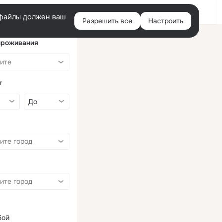
Войти
e-файлы должен ваш
Разрешить все
Настроить
Правая
колонка
проживания
т
бой