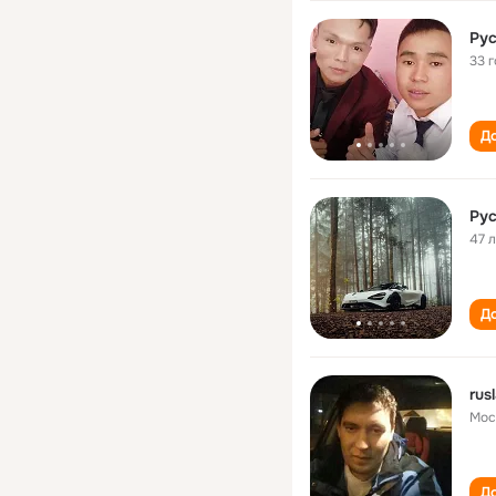
Рус
33 
До
Ру
47 
До
rus
Мос
До