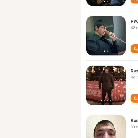
РУ
43 
До
Rus
44 
До
Rus
33 