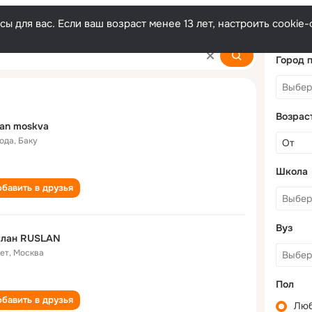
ы для вас. Если ваш возраст менее 13 лет, настроить cooki
Город 
Возрас
lan moskva
года
,
Баку
Школа
бавить в друзья
Вуз
слан RUSLAN
лет
,
Москва
Пол
бавить в друзья
Лю