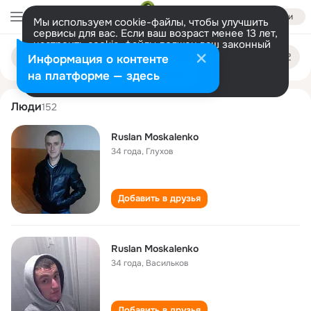
Войти
Мы используем cookie-файлы, чтобы улучшить
сервисы для вас. Если ваш возраст менее 13 лет,
настроить cookie-файлы должен ваш законный
ruslan moskalenko
Поиск
представитель.
Больше информации
Информация о контенте
по
людям
Разрешить все
Настроить
на платформе — здесь
Люди
152
Ruslan Moskalenko
34 года
,
Глухов
Добавить в друзья
Ruslan Moskalenko
34 года
,
Васильков
Добавить в друзья