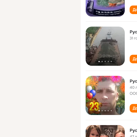
До
Ру
31 г
До
Ру
40 
ООО
До
Ру
47 