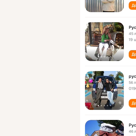
До
Ру
45 
19 
До
ру
56 
019
До
Ру
46 