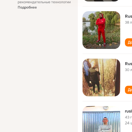
рекомендательные технологии
Подробнее
Rus
38 
До
Rus
30 
До
rus
43 
24 