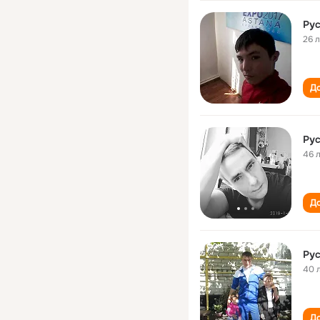
Ру
26 
До
Ру
46 
До
Ру
40 
До