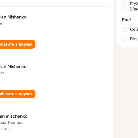
Му
Жен
lan Mishenko
Ещё
лет
Сей
Без
бавить в друзья
lan Mishenko
лет
бавить в друзья
lan mischenko
года
,
Полтава
школа