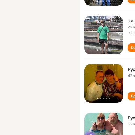
♪☻
26 
3 ш
До
47 
До
Ру
55 