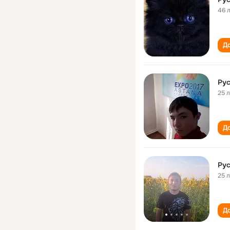
46 
До
Ру
25 
До
Ру
25 
До