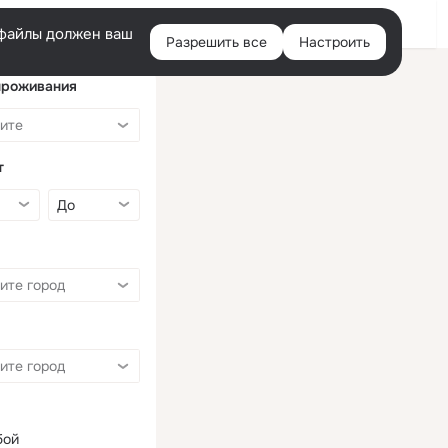
Войти
e-файлы должен ваш
Разрешить все
Настроить
Правая
колонка
проживания
т
бой