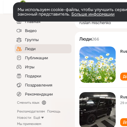
Мы используем cookie-файлы, чтобы улучшить сервис
законный представитель.
Больше информации
Левая
Поиск
Главная
ruslan mischenk
колонка
по
людям
Видео
Люди
266
Группы
Люди
Rus
Публикации
Игры
Подарки
До
Поздравления
Рекомендации
Rus
Сменить язык
29 
Рекламодателям
Помощь
Новости
Ещё
До
Мы применяем