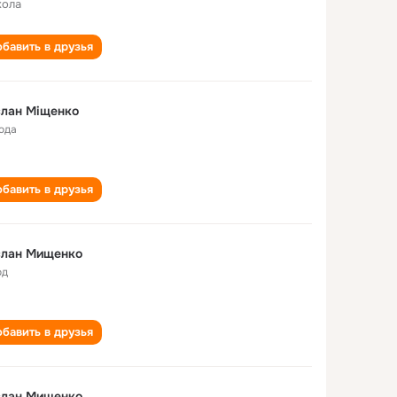
кола
бавить в друзья
слан Міщенко
года
бавить в друзья
слан Мищенко
од
бавить в друзья
слан Мищенко