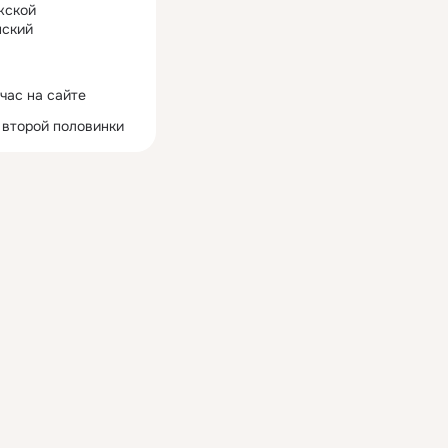
жской
ский
час на сайте
 второй половинки