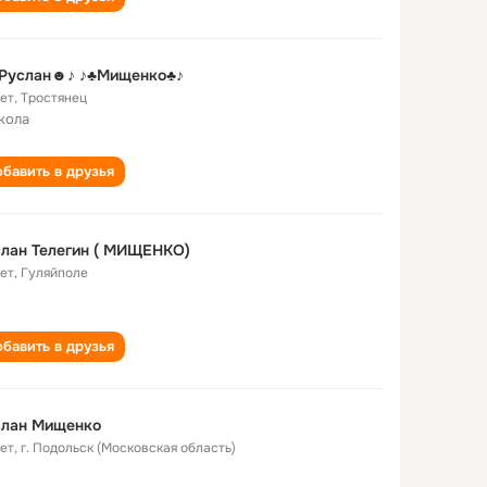
Руслан☻♪ ♪♣Мищенко♣♪
лет
,
Тростянец
кола
бавить в друзья
Руслан Телегин ( МИЩЕНКО)
лет
,
Гуляйполе
бавить в друзья
слан Мищенко
лет
,
г. Подольск (Московская область)