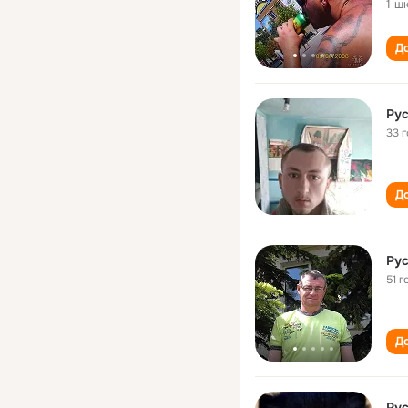
1 ш
До
Ру
33 
До
Ру
51 г
До
Ру