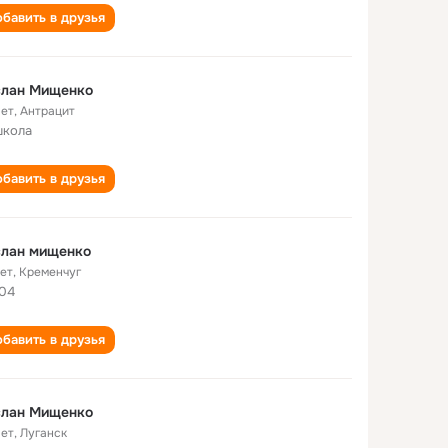
бавить в друзья
слан Мищенко
лет
,
Антрацит
школа
бавить в друзья
слан мищенко
лет
,
Кременчуг
04
бавить в друзья
слан Мищенко
лет
,
Луганск