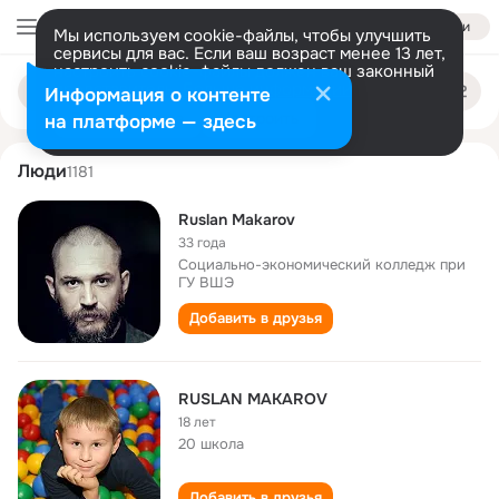
Войти
Мы используем cookie-файлы, чтобы улучшить
сервисы для вас. Если ваш возраст менее 13 лет,
настроить cookie-файлы должен ваш законный
ruslan makarov
Поиск
представитель.
Больше информации
Информация о контенте
по
людям
Разрешить все
Настроить
на платформе — здесь
Люди
1181
Ruslan Makarov
33 года
Социально-экономический колледж при
ГУ ВШЭ
Добавить в друзья
RUSLAN MAKAROV
18 лет
20 школа
Добавить в друзья