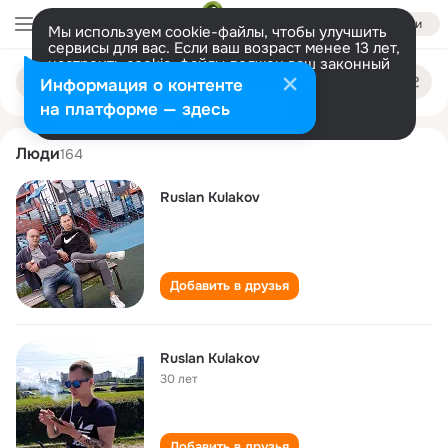
Войти
Мы используем cookie-файлы, чтобы улучшить
сервисы для вас. Если ваш возраст менее 13 лет,
настроить cookie-файлы должен ваш законный
ruslan kulakov
Поиск
представитель.
Больше информации
Информация о контенте
по
людям
Разрешить все
Настроить
на платформе — здесь
Люди
164
Ruslan Kulakov
Добавить в друзья
Ruslan Kulakov
30 лет
Добавить в друзья