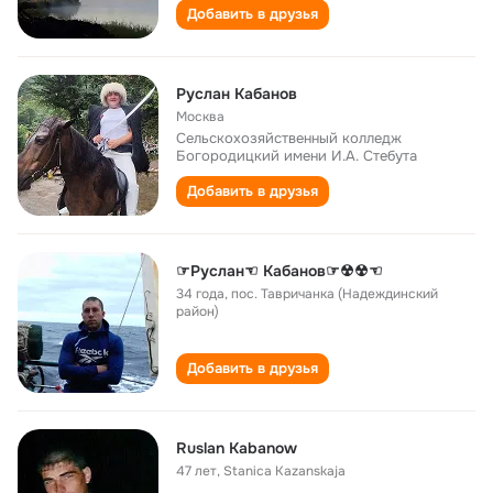
Добавить в друзья
Руслан Кабанов
Москва
Сельскохозяйственный колледж
Богородицкий имени И.А. Стебута
Добавить в друзья
☞Руслан☜ Кабанов☞☢☢☜
34 года
,
пос. Тавричанка (Надеждинский
район)
Добавить в друзья
Ruslan Kabanow
47 лет
,
Stanica Kazanskaja