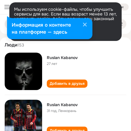
Войти
Мы используем cookie-файлы, чтобы улучшить
сервисы для вас. Если ваш возраст менее 13 лет,
настроить cookie-файлы должен ваш законный
ruslan kabanov
Поиск
представитель.
Больше информации
Информация о контенте
по
людям
Разрешить все
Настроить
на платформе — здесь
Люди
153
Ruslan Kabanov
27 лет
Добавить в друзья
Ruslan Kabanov
31 год
,
Ленкорань
Добавить в друзья