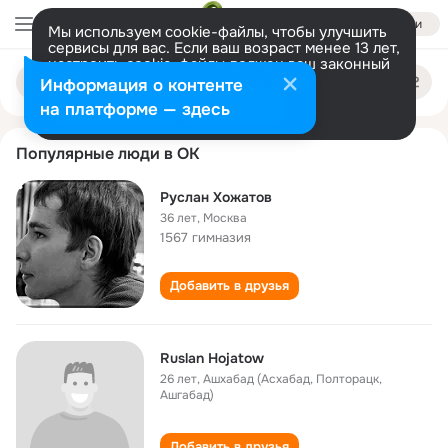
Войти
Мы используем cookie-файлы, чтобы улучшить
сервисы для вас. Если ваш возраст менее 13 лет,
настроить cookie-файлы должен ваш законный
rus khozhatov
Поиск
представитель.
Больше информации
Информация о контенте
по
людям
Разрешить все
Настроить
на платформе — здесь
Популярные люди в ОК
Руслан Хожатов
36 лет
,
Москва
1567 гимназия
Добавить в друзья
Ruslan Hojatow
26 лет
,
Ашхабад (Асхабад, Полторацк,
Ашгабад)
Добавить в друзья